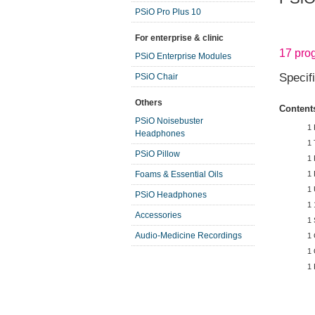
PSiO Pro Plus 10
For enterprise & clinic
17 pro
PSiO Enterprise Modules
Specif
PSiO Chair
Others
Content
PSiO Noisebuster
1
Headphones
1 
PSiO Pillow
1 
1 
Foams & Essential Oils
1
PSiO Headphones
1 
Accessories
1 
Audio-Medicine Recordings
1 
1 
1