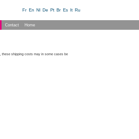
Fr
En
Nl
De
Pt
Br
Es
It
Ru
Contact
Home
iers, these shipping costs may in some cases be