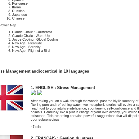
Portugese
Italian
Russian
Japanese
Chinese
 Power Nap
Claude Challe : Carmentita
Claude Challe : Wake Up
Joyce Cooling : Global Cooling
New Age : Plenitude
New Age : Serenity
New Age : Flight of a Bird
ess Management audioceutical in 10 languages
1. ENGLISH : Stress Management
After taking you on a walk through the woods, past the idyllic scenery o
filtering pure and refreshing water, two metaphoric stories will evoke a
reach out to your intuitive intelligence, spontaneity, self-confidence and 
animals. Gradually, like a pilot in charge of your own destiny, you will b
existence. This recording contains powerful suggestions that will dispel 
your subconscious.
47 min.
2. FRANCAIS : Gestion du stress