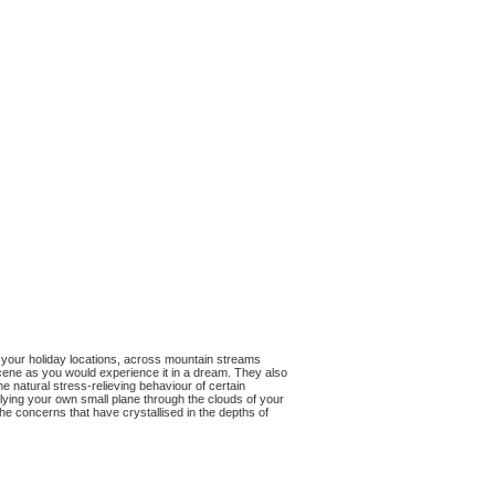
f your holiday locations, across mountain streams
 scene as you would experience it in a dream. They also
the natural stress-relieving behaviour of certain
e flying your own small plane through the clouds of your
the concerns that have crystallised in the depths of