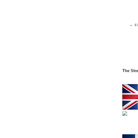
6
The Str