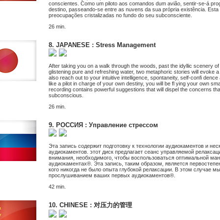
conscientes. Como um piloto aos comandos dum avião, sentir-se-á pr
destino, passeando-se entre as nuvens da sua própria existência. Est
preocupações cristalizadas no fundo do seu subconsciente.
26 min.
8. JAPANESE : Stress Management
After taking you on a walk through the woods, past the idyllic scenery o
glistening pure and refreshing water, two metaphoric stories will evoke
also reach out to your intuitive intelligence, spontaneity, self-confi denc
like a pilot in charge of your own destiny, you will be fl ying your own s
recording contains powerful suggestions that will dispel the concerns tha
subconscious.
26 min.
9. РОССИЯ : Управление стрессом
Эта запись содержит подготовку к технологии аудиокаментов и не
аудиокаментов. этот диск предлагает сеанс управляемой релаксац
внимания, необходимого, чтобы воспользоваться оптимальной ман
аудиокаментах®. Эта запись, таким образом, является первостепен
кого никогда не было опыта глубокой релаксации. В этом случае м
прослушиванием ваших первых аудиокаментов®.
42 min.
10. CHINESE : 对压力的管理