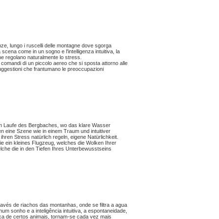
anze, lungo i ruscelli delle montagne dove sgorga
cena come in un sogno e l'intelligenza intuitiva, la
che regolano naturalmente lo stress.
i comandi di un piccolo aereo che si sposta attorno alle
uggestioni che frantumano le preoccupazioni
, im Laufe des Bergbaches, wo das klare Wasser
n eine Szene wie in einem Traum und intuitiver
ihren Stress natürlich regeln, eigene Natürlichkeit.
ie ein kleines Flugzeug, welches die Wolken Ihrer
elche die in den Tiefen Ihres Unterbewusstseins
ravés de riachos das montanhas, onde se filtra a agua
m sonho e a inteligência intuitiva, a espontaneidade,
tica de certos animais, tornam-se cada vez mais