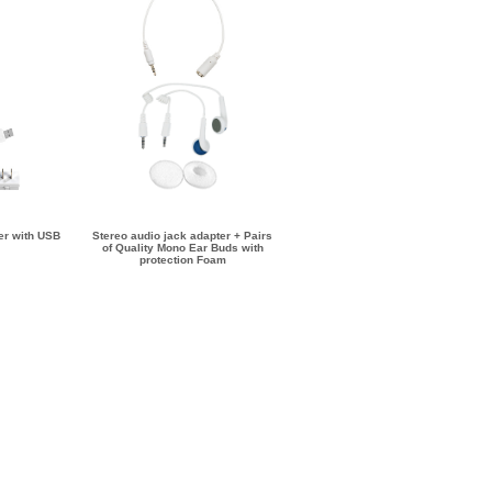
er with USB
Stereo audio jack adapter + Pairs
of Quality Mono Ear Buds with
protection Foam