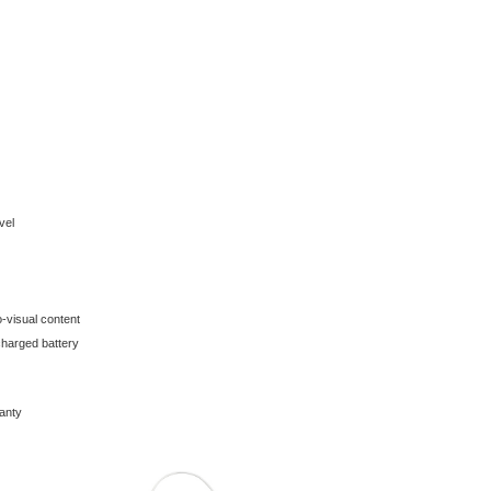
vel
-visual content
echarged battery
anty