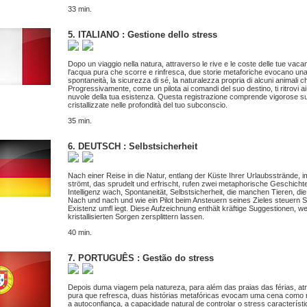
33 min.
5. ITALIANO : Gestione dello stress
Dopo un viaggio nella natura, attraverso le rive e le coste delle tue vac
l'acqua pura che scorre e rinfresca, due storie metaforiche evocano una s
spontaneità, la sicurezza di sé, la naturalezza propria di alcuni animali 
Progressivamente, come un pilota ai comandi del suo destino, ti ritrovi a
nuvole della tua esistenza. Questa registrazione comprende vigorose s
cristallizzate nelle profondità del tuo subconscio.
35 min.
6. DEUTSCH : Selbstsicherheit
Nach einer Reise in die Natur, entlang der Küste Ihrer Urlaubsstrände
strömt, das sprudelt und erfrischt, rufen zwei metaphorische Geschichte
Intelligenz wach, Spontaneität, Selbstsicherheit, die manchen Tieren, die 
Nach und nach und wie ein Pilot beim Ansteuern seines Zieles steuern S
Existenz umfl iegt. Diese Aufzeichnung enthält kräftige Suggestionen, w
kristallisierten Sorgen zersplittern lassen.
40 min.
7. PORTUGUÊS : Gestão do stress
Depois duma viagem pela natureza, para além das praias das férias, at
pura que refresca, duas histórias metafóricas evocam uma cena como nu
a autoconfiança, a capacidade natural de controlar o stress caracterís