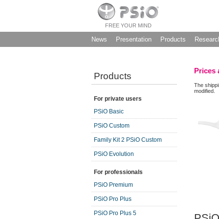
FREE YOUR MIND
News
Presentation
Products
Researc
Prices 
Products
The shippi
modified.
For private users
PSiO Basic
PSiO Custom
Family Kit 2 PSiO Custom
PSiO Evolution
For professionals
PSiO Premium
PSiO Pro Plus
PSiO Pro Plus 5
PSi