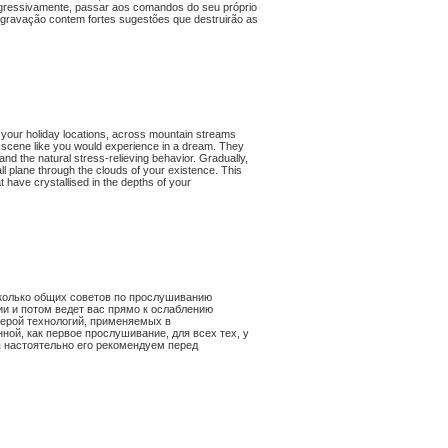
ogressivamente, passar aos comandos do seu próprio
a gravação contem fortes sugestões que destruirão as
f your holiday locations, across mountain streams
 a scene like you would experience in a dream. They
e and the natural stress-relieving behavior. Gradually,
mall plane through the clouds of your existence. This
t have crystallised in the depths of your
сколько общих советов по прослушиванию
ии и потом ведет вас прямо к ослаблению
ерой технологий, применяемых в
ной, как первое прослушивание, для всех тех, у
ы настоятельно его рекомендуем перед