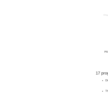
PS
17 pro
Di
Th