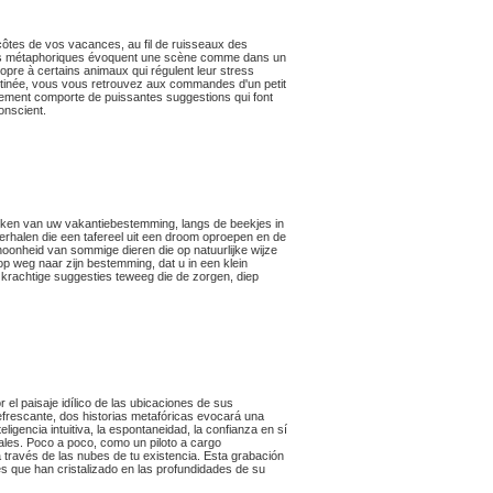
côtes de vos vacances, au fil de ruisseaux des
stoires métaphoriques évoquent une scène comme dans un
l propre à certains animaux qui régulent leur stress
stinée, vous vous retrouvez aux commandes d'un petit
rement comporte de puissantes suggestions qui font
onscient.
reken van uw vakantiebestemming, langs de beekjes in
erhalen die een tafereel uit een droom oproepen en de
 schoonheid van sommige dieren die op natuurlijke wijze
 op weg naar zijn bestemming, dat u in een klein
krachtige suggesties teweeg die de zorgen, diep
l paisaje idílico de las ubicaciones de sus
efrescante, dos historias metafóricas evocará una
gencia intuitiva, la espontaneidad, la confianza en sí
males. Poco a poco, como un piloto a cargo
 través de las nubes de tu existencia. Esta grabación
s que han cristalizado en las profundidades de su