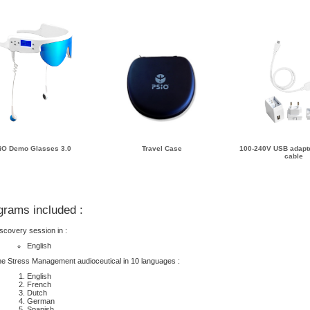
iO Demo Glasses 3.0
Travel Case
100-240V USB adapt
cable
grams included :
scovery session in :
English
e Stress Management audioceutical in 10 languages
:
English
French
Dutch
German
Spanish