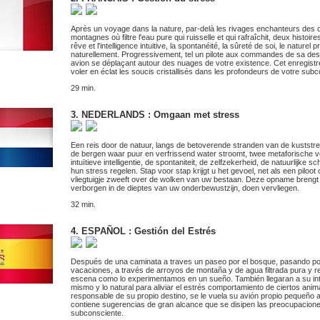
Après un voyage dans la nature, par-delà les rivages enchanteurs des 
montagnes où filtre l'eau pure qui ruisselle et qui rafraîchit, deux hi
rêve et l'intelligence intuitive, la spontanéité, la sûreté de soi, le nature
naturellement. Progressivement, tel un pilote aux commandes de sa de
avion se déplaçant autour des nuages de votre existence. Cet enregist
voler en éclat les soucis cristallisés dans les profondeurs de votre subc
29 min.
3. NEDERLANDS : Omgaan met stress
Een reis door de natuur, langs de betoverende stranden van de kustst
de bergen waar puur en verfrissend water stroomt, twee metaforische v
intuïtieve intelligentie, de spontaniteit, de zelfzekerheid, de natuurlijke
hun stress regelen. Stap voor stap krijgt u het gevoel, net als een piloot
vliegtuigje zweeft over de wolken van uw bestaan. Deze opname brengt 
verborgen in de dieptes van uw onderbewustzijn, doen vervliegen.
32 min.
4. ESPAÑOL : Gestión del Estrés
Después de una caminata a traves un paseo por el bosque, pasando por e
vacaciones, a través de arroyos de montaña y de agua filtrada pura y r
escena como lo experimentamos en un sueño. También llegaran a su inteli
mismo y lo natural para aliviar el estrés comportamiento de ciertos ani
responsable de su propio destino, se le vuela su avión propio pequeño a
contiene sugerencias de gran alcance que se disipen las preocupacione
subconsciente.