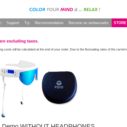
h
Support
Try
Recommendation
Become an ambassador
STORE
are excluding taxes.
ng costs will be calculated at the end of your order. Due to the fluctuating rates of the carr
O Demo WITHOUT HEADPHONES