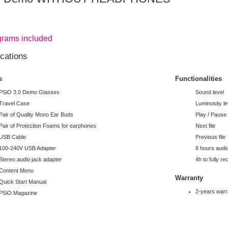
grams included
ications
s
Functionalities
 PSiO 3.0 Demo Glasses
Sound level
Travel Case
Luminosity le
Pair of Quality Mono Ear Buds
Play / Pause
Pair of Protection Foams for earphones
Next file
 USB Cable
Previous file
100-240V USB Adapter
8 hours audio
Stereo audio jack adapter
4h to fully r
Content Menu
Warranty
Quick Start Manual
2-years warr
 PSiO Magazine