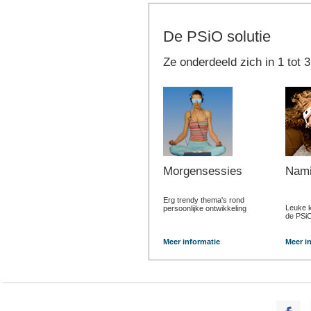
De PSiO solutie
Ze onderdeeld zich in 1 tot 
Morgensessies
Nami
Erg trendy thema's rond
Leuke k
persoonlijke ontwikkeling
de PSi
Meer informatie
Meer i