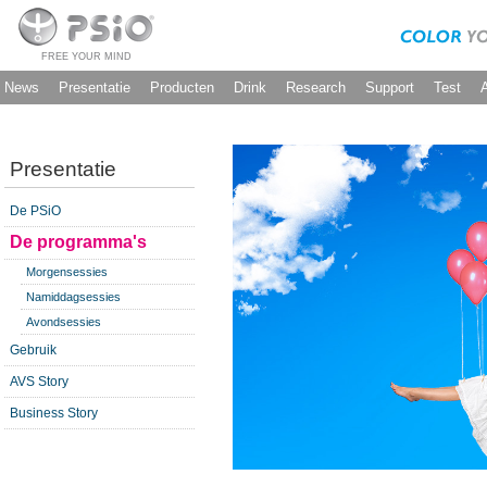
FREE YOUR MIND
News
Presentatie
Producten
Drink
Research
Support
Test
Presentatie
De PSiO
De programma's
Morgensessies
Namiddagsessies
Avondsessies
Gebruik
AVS Story
Business Story