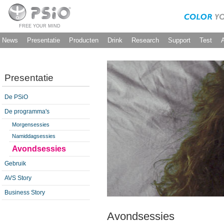
FREE YOUR MIND
News
Presentatie
Producten
Drink
Research
Support
Test
Presentatie
De PSiO
De programma's
Morgensessies
Namiddagsessies
Avondsessies
Gebruik
AVS Story
Business Story
Avondsessies