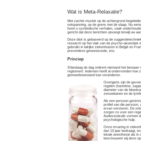
Wat is Meta-Relaxatie?
Met zachte muziek op de achtergrond begeleide
ontspanning, op de grens met de slaap. Nu eens i
hoort u symbolische verhalen, vaak onderhoude
gericht dat deze berichten opvangt terwijl uw aa
Deze disk is gebaseerd op de suggestietechnieken
research op het vlak van de psycho-akoestiek
gebruikt in talrijke ziekenhuizen in België en Fra
preventieve geneeskunde, enz.
Princiep
SVandaag de dag ontkent niemand het bestaan v
registreert. Iedereen heeft al ondervonden hoe
gemoedstoestand kan veranderen.
Overigens zijn de gevoe
regelen (hartritme, sap
diameter van de bloedva
zenuwbanen en de lymf
Als een persoon gestres
profiel van die persoon,
ervan verstoren. De ont
zorgen zo voor een regel
Audioceuticals vormen d
psychologische hulp.
Onze ervaring in zieken
dan 10 jaar bedraagt, en
lokale anesthesie als in
beschouwen wij deze opn