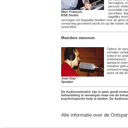
Vervolgens, i
persoon vlotte
essentiële va
Marc François
sprookjes, le
BSB Studio
dagelijks leve
vermogen om bepaalde beelden voor de geest te 
verwarring gecreëerd wordt om op die manier d
overtreffen.
Meerdere stemmen
Tijdens de op
verhalen verte
kritisch en ana
onderbewust). 
aandacht meer 
metafoor gebru
verband te leg
wees uit dat de
Joao Diaz -
Speaker
De Audioceuticals® zijn in geen geval on
behandeling te vervangen maar om de behand
psychologische hulp te bieden. De Audioceuti
Alle informatie over de Ontspa