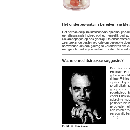
Het onderbewustzijn bereiken via Met
Het herhaaldelijk beluisteren van speciaal geco
een diepgaande invloed op het menselijk gedrag
reclamespotjes op ons gedrag. De onrechtstree
zeer zeker de beste methode om beroep te doen
aanwenden om een gedrag te veranderen dat we 
een gericht gedrag ontwikkelt, zonder dat u zelf
Wat is onrechtstreekse suggestie?
Deze techniek
Erickson. Het 
gebruik maakt
dokter Erickso
zijn tuin. Hij 
terwijl zij zij
groep een effe
psychologe, h
vader Erickson
gebruikte meta
positieve keu
terugvallen, el
aan en meerde
persoonlijk be
1991)
Dr M. H. Erickson