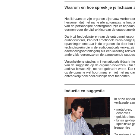
Waarom en hoe spreek je je lichaam 
Het lichaam en zijn organen zijn nauw verbonden
hersenen dat met name alle automatische functies
van de persoonlijke achtergrond, zijn er bepaal
vormen voor de uitdrukking van de opgestapeld
Dank zij het beluisteren van de ontspanningsop
audioceuticals, kan het emotionele brein aang
spanningen ontstaat in de organen die door het
technologieën die in de audioceuticals vervat zij
ademhalingsoefeningen) als een krachtig relaxere
anderzijds veroorzaken de aangewende suggest
Verscheidene studies in internationale tijdschrift
van de suggestie op de organen bewezen. Om dit d
actieve bewustzijn, tot rust gebracht wordt. Da
op de opname wel hoort maar er niet met aandach
ontvankelijkheid heel duidelijk doet toenemen.
Inductie en suggestie
In onze opnam
verlaagde aand
- metaforen,
- evocaties,
- geluidseffec
- binair geklop
- specifieke g
frequenties.
Ze maken in on