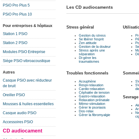
PSiO Pro Plus 5
Les CD audiocaments
PSiO Pro Plus 10
Pour entreprises & hôpitaux
Stress général
Utilisat
Station 1 PSiO
Gestion du stress
Pr
Se libérer l'esprit
Pé
Station 2 PSiO
Zen attitude
Po
Gestion de la douleur
Se
Stress après une
Ma
Modules PSiO Entreprise
séparation
Dé
Di-gérer les
Siège PSiO vibroacoustique
traumatismes
Autres
Troubles fonctionnels
Sommei
Casque PSiO avec réducteur
Acouphène
S'
Respi-relaxation
S'
de bruit
Cardio-relaxation
di
Céphalée de tension
Oreiller PSiO
Gastro-relaxation
Sevrage
Relaxation prénatale
Mémo-stimulation
Mousses & huiles essentielles
Al
Gérer le psoriasis
Ar
Dos-relax
Ne
Casque audio PSiO
Gérer la fibromyalgie
ci
Accessoires PSiO
CD audiocament