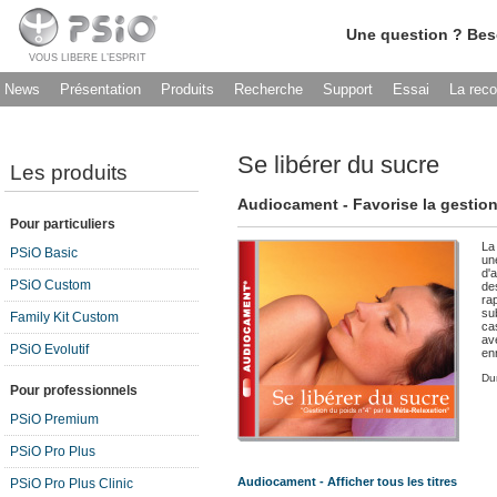
Une question ? Bes
VOUS LIBERE L’ESPRIT
News
Présentation
Produits
Recherche
Support
Essai
La rec
Se libérer du sucre
Les produits
Audiocament - Favorise la gestion
Pour particuliers
La
PSiO Basic
un
d'
PSiO Custom
de
ra
su
Family Kit Custom
cas
av
PSiO Evolutif
en
Du
Pour professionnels
PSiO Premium
PSiO Pro Plus
Audiocament - Afficher tous les titres
PSiO Pro Plus Clinic