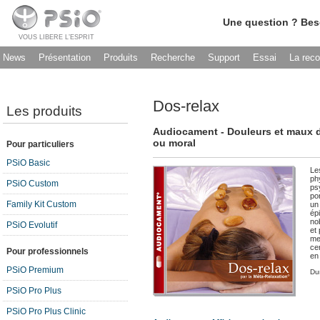
Une question ? Bes
VOUS LIBERE L’ESPRIT
News
Présentation
Produits
Recherche
Support
Essai
La rec
Dos-relax
Les produits
Audiocament - Douleurs et maux d
ou moral
Pour particuliers
PSiO Basic
Le
ph
PSiO Custom
ps
po
Family Kit Custom
un
ép
nob
PSiO Evolutif
et 
me
ce
Pour professionnels
en
PSiO Premium
Du
PSiO Pro Plus
PSiO Pro Plus Clinic