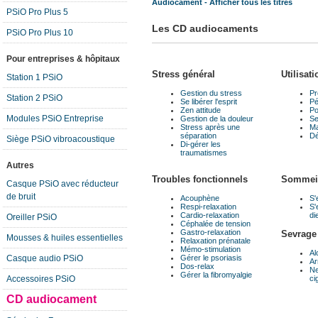
Audiocament - Afficher tous les titres
PSiO Pro Plus 5
Les CD audiocaments
PSiO Pro Plus 10
Pour entreprises & hôpitaux
Stress général
Utilisat
Station 1 PSiO
Gestion du stress
Pr
Station 2 PSiO
Se libérer l'esprit
Pé
Zen attitude
Po
Modules PSiO Entreprise
Gestion de la douleur
Se
Stress après une
Ma
séparation
Dé
Siège PSiO vibroacoustique
Di-gérer les
traumatismes
Autres
Troubles fonctionnels
Sommei
Casque PSiO avec réducteur
de bruit
Acouphène
S'
Respi-relaxation
S'
Cardio-relaxation
di
Oreiller PSiO
Céphalée de tension
Gastro-relaxation
Sevrage
Mousses & huiles essentielles
Relaxation prénatale
Mémo-stimulation
Al
Gérer le psoriasis
Casque audio PSiO
Ar
Dos-relax
Ne
Gérer la fibromyalgie
ci
Accessoires PSiO
CD audiocament