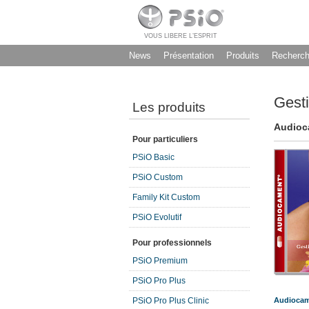
VOUS LIBERE L’ESPRIT
News
Présentation
Produits
Recherc
Gesti
Les produits
Audioca
Pour particuliers
PSiO Basic
PSiO Custom
Family Kit Custom
PSiO Evolutif
Pour professionnels
PSiO Premium
PSiO Pro Plus
PSiO Pro Plus Clinic
Audiocame