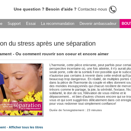
Une question ? Besoin d'aide ?
Contactez-nous
he
Support
Essai
La recommandation
Devenir ambassadeur
BOU
on du stress après une séparation
ment - Ou comment rouvrir son coeur et encore aimer
L'harmonie, cette pièce enivrante, peut parfois pour certa
perspective incertaine où, une fois atteinte, il n'y aurait pl
seule porte, celle de la sortie& Il est possible que le subc
n'autorise pas certains à revenir dans cette endroit qu'il j
beaucoup trop dangereux. En réalité, de multiples portes 
dans la pièce de l'harmonie du couple et elles donnent so
des mondes insoupçonnés qui chacun recèlent de mervei
trésors comme le partage, la joie, la sérénité, l'extase, l'é
solidarité, le don de soi, l'élévation de vous-même et le
dépassement... et bien d'autres choses encore qui se tro
vous et qui sont suggérées délicatement dans cet enregi
pour vous redonner tout simplement confiance!
Durée de l'enregistrement : 23 minutes
nt - Afficher tous les titres