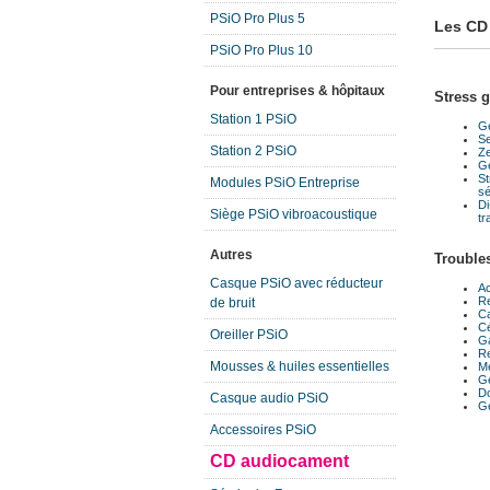
PSiO Pro Plus 5
Les CD
PSiO Pro Plus 10
Pour entreprises & hôpitaux
Stress g
Station 1 PSiO
Ge
Se
Station 2 PSiO
Ze
Ge
St
Modules PSiO Entreprise
sé
Di
Siège PSiO vibroacoustique
tr
Autres
Trouble
Casque PSiO avec réducteur
A
Re
de bruit
Ca
Cé
Oreiller PSiO
Ga
Re
Mousses & huiles essentielles
Mé
Gé
Do
Casque audio PSiO
Gé
Accessoires PSiO
CD audiocament