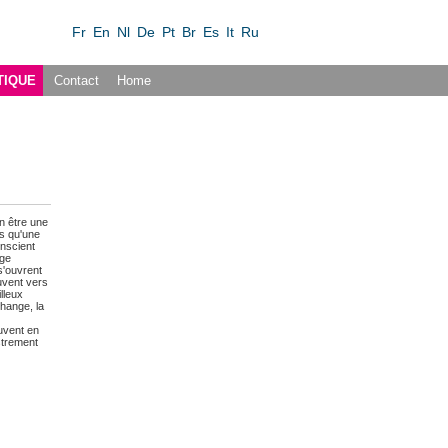
Fr
En
Nl
De
Pt
Br
Es
It
Ru
TIQUE
Contact
Home
in être une
us qu'une
onscient
uge
s'ouvrent
uvent vers
lleux
change, la
uvent en
strement