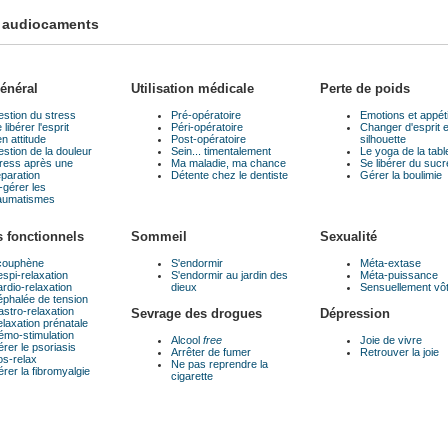
 audiocaments
énéral
Utilisation médicale
Perte de poids
stion du stress
Pré-opératoire
Emotions et appét
 libérer l'esprit
Péri-opératoire
Changer d'esprit e
n attitude
Post-opératoire
silhouette
stion de la douleur
Sein... timentalement
Le yoga de la tabl
ress après une
Ma maladie, ma chance
Se libérer du sucr
paration
Détente chez le dentiste
Gérer la boulimie
-gérer les
aumatismes
s fonctionnels
Sommeil
Sexualité
couphène
S'endormir
Méta-extase
spi-relaxation
S'endormir au jardin des
Méta-puissance
rdio-relaxation
dieux
Sensuellement vô
phalée de tension
stro-relaxation
Sevrage des drogues
Dépression
laxation prénatale
mo-stimulation
Alcool
free
Joie de vivre
rer le psoriasis
Arrêter de fumer
Retrouver la joie
s-relax
Ne pas reprendre la
rer la fibromyalgie
cigarette