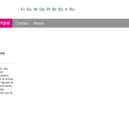
Fr
En
Nl
De
Pt
Br
Es
It
Ru
TIQUE
Contact
Home
des
s, les
nt
estions
r le tonus
riguant la
onscients
une
ée sur la