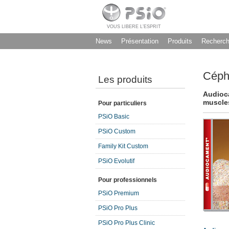
VOUS LIBERE L’ESPRIT
News
Présentation
Produits
Recherc
Céph
Les produits
Audioca
muscle
Pour particuliers
PSiO Basic
PSiO Custom
Family Kit Custom
PSiO Evolutif
Pour professionnels
PSiO Premium
PSiO Pro Plus
PSiO Pro Plus Clinic