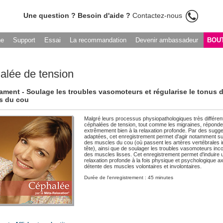
Une question ? Besoin d'aide ?
Contactez-nous
he
Support
Essai
La recommandation
Devenir ambassadeur
BOU
alée de tension
ment - Soulage les troubles vasomoteurs et régularise le tonus 
s du cou
Malgré leurs processus physiopathologiques très différent
céphalées de tension, tout comme les migraines, réponde
extrêmement bien à la relaxation profonde. Par des sugg
adaptées, cet enregistrement permet d'agir notamment su
des muscles du cou (où passent les artères vertébrales ir
tête), ainsi que de soulager les troubles vasomoteurs inc
des muscles lisses. Cet enregistrement permet d'induire 
relaxation profonde à la fois physique et psychologique ax
détente des muscles volontaires et involontaires.
Durée de l'enregistrement : 45 minutes