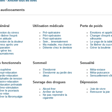
nt - Afficher tous les titres
 audiocaments
énéral
Utilisation médicale
Perte de poids
stion du stress
Pré-opératoire
Emotions et appét
 libérer l'esprit
Péri-opératoire
Changer d'esprit e
n attitude
Post-opératoire
silhouette
stion de la douleur
Sein... timentalement
Le yoga de la tabl
ress après une
Ma maladie, ma chance
Se libérer du sucr
paration
Détente chez le dentiste
Gérer la boulimie
-gérer les
aumatismes
s fonctionnels
Sommeil
Sexualité
couphène
S'endormir
Méta-extase
spi-relaxation
S'endormir au jardin des
Méta-puissance
rdio-relaxation
dieux
Sensuellement vô
phalée de tension
stro-relaxation
Sevrage des drogues
Dépression
laxation prénatale
mo-stimulation
Alcool
free
Joie de vivre
rer le psoriasis
Arrêter de fumer
Retrouver la joie
s-relax
Ne pas reprendre la
rer la fibromyalgie
cigarette