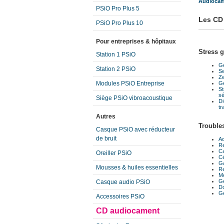
Audiocame
PSiO Pro Plus 5
Les CD
PSiO Pro Plus 10
Pour entreprises & hôpitaux
Stress g
Station 1 PSiO
Ge
Station 2 PSiO
Se
Ze
Ge
Modules PSiO Entreprise
St
sé
Siège PSiO vibroacoustique
Di
tr
Autres
Trouble
Casque PSiO avec réducteur
de bruit
A
Re
Ca
Oreiller PSiO
Cé
Ga
Mousses & huiles essentielles
Re
Mé
Gé
Casque audio PSiO
Do
Gé
Accessoires PSiO
CD audiocament