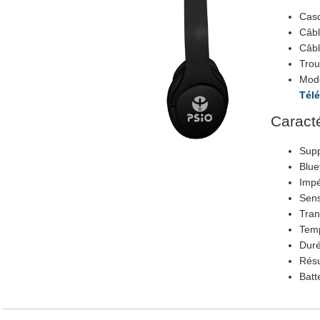
Casq
Câbl
Câbl
Trou
Mode
Télé
Caract
Supp
Blue
Imp
Sens
Tran
Temp
Duré
Résu
Batt