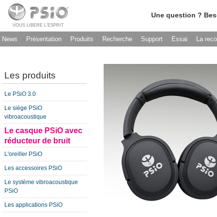
Une question ? Bes
VOUS LIBERE L’ESPRIT
News
Présentation
Produits
Recherche
Support
Essai
La rec
Les produits
Le PSiO 3.0
Le siège PSiO
vibroacoustique
Le casque PSiO avec
réducteur de bruit
L'oreiller PSiO
Les accessoires PSiO
Le système vibroacoustique
PSiO
Les applications PSiO