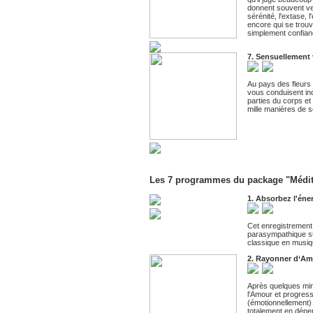
donnent souvent ve
sérénité, l'extase, 
encore qui se trou
simplement confian
7. Sensuellement 
Au pays des fleurs q
vous conduisent inc
parties du corps et
mille manières de s
Les 7 programmes du package "Méditat
1. Absorbez l'éner
Cet enregistrement 
parasympathique sui
classique en musiqu
2. Rayonner d‘A
Après quelques minu
l'Amour et progress
(émotionnellement) 
totalement en dépe