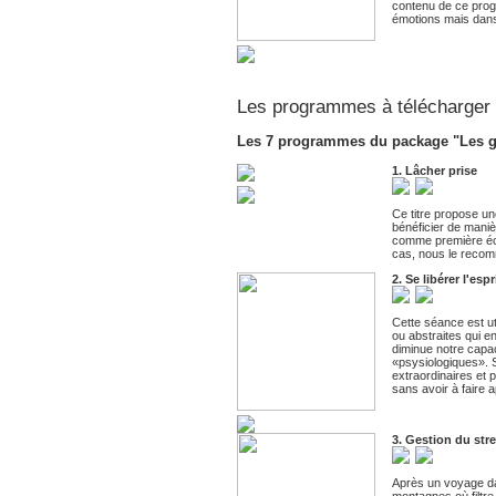
contenu de ce progr
émotions mais dans
Les programmes à télécharger
Les 7 programmes du package "Les gra
1. Lâcher prise
Ce titre propose u
bénéficier de maniè
comme première éco
cas, nous le reco
2. Se libérer l'espr
Cette séance est ut
ou abstraites qui en
diminue notre capac
«psysiologiques». S
extraordinaires et p
sans avoir à faire 
3. Gestion du str
Après un voyage da
montagnes où filtre