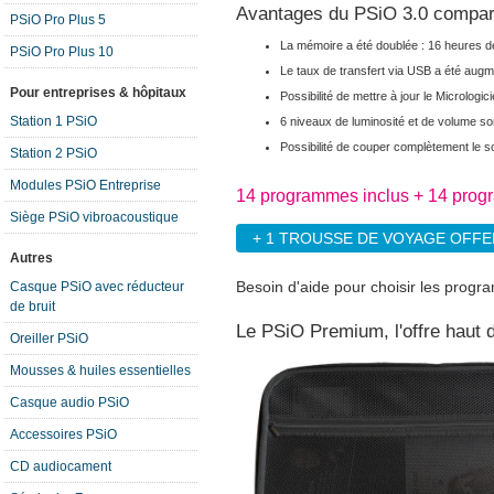
Avantages du PSiO 3.0 compar
PSiO Pro Plus 5
La mémoire a été doublée : 16 heures d
PSiO Pro Plus 10
Le taux de transfert via USB a été augme
Pour entreprises & hôpitaux
Possibilité de mettre à jour le Micrologic
Station 1 PSiO
6 niveaux de luminosité et de volume so
Possibilité de couper complètement le so
Station 2 PSiO
Modules PSiO Entreprise
14 programmes inclus + 14 prog
Siège PSiO vibroacoustique
+ 1 TROUSSE DE VOYAGE OFF
Autres
Besoin d'aide pour choisir les prog
Casque PSiO avec réducteur
de bruit
Le PSiO Premium, l'offre haut
Oreiller PSiO
Mousses & huiles essentielles
Casque audio PSiO
Accessoires PSiO
CD audiocament