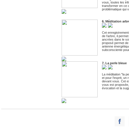
vous, toutes les in
transformer en ce q
problématique qui 
6. Méditation arbr
Cet enregistrement 
de l'arbre, il perm
ancrées dans le sol
proposé permet de r
antenne énergétique
subconsciente pour 
7. La perle bleue
La méditation "la p
et pour l'esprit, un
devant vous. Cet ex
vous est proposée, 
évocation et la sug