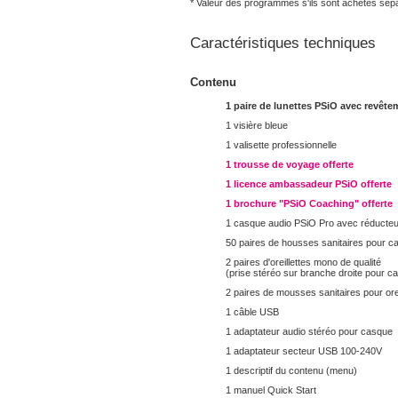
* Valeur des programmes s'ils sont achetés sép
Caractéristiques techniques
Contenu
1 paire de lunettes PSiO avec revête
1 visière bleue
1 valisette professionnelle
1 trousse de voyage offerte
1 licence ambassadeur PSiO offerte
1 brochure "PSiO Coaching" offerte
1 casque audio PSiO Pro avec réducteur 
50 paires de housses sanitaires pour c
2 paires d'oreillettes mono de qualité
(prise stéréo sur branche droite pour c
2 paires de mousses sanitaires pour orei
1 câble USB
1 adaptateur audio stéréo pour casque
1 adaptateur secteur USB 100-240V
1 descriptif du contenu (menu)
1 manuel Quick Start