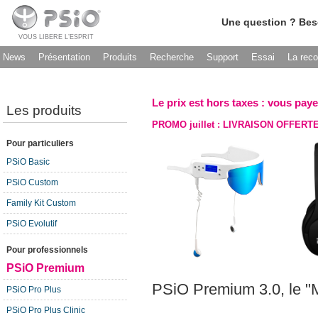
Une question ? Bes
VOUS LIBERE L’ESPRIT
News
Présentation
Produits
Recherche
Support
Essai
La rec
Le prix est hors taxes : vous paye
Les produits
PROMO juillet :
LIVRAISON OFFERT
Pour particuliers
PSiO Basic
PSiO Custom
Family Kit Custom
PSiO Evolutif
Pour professionnels
PSiO Premium
PSiO Premium 3.0, le "M
PSiO Pro Plus
PSiO Pro Plus Clinic