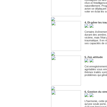
rêve et l'intelligen
naturellement. Pro
avion se déplaçant
voler en éclat les 
4. Di-gérer les tr
Certains événement
durant des années.
victime, mais l'ét
traumatique. Il en 
ses capacités de ci
5. Zen attitude
Cet enregistrement 
agréables vous emmè
thèmes traités sont
problèmes qui gênèr
6. Gestion du str
L'harmonie, cette pi
qu'une seule porte, 
qu'il juge beaucoup