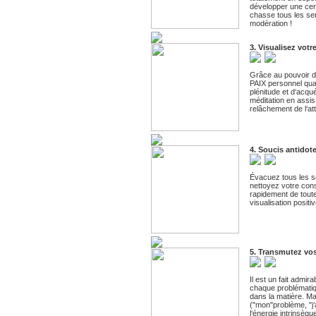
développer une cert
chasse tous les sen
modération !
3. Visualisez votr
Grâce au pouvoir d
PAIX personnel qua
plénitude et d‘acqu
méditation en assi
relâchement de l‘att
4. Soucis antidot
Évacuez tous les so
nettoyez votre con
rapidement de toute
visualisation posit
5. Transmutez vo
Il est un fait admi
chaque problématiq
dans la matière. M
("mon"problème, "j‘
l‘énergie intrinsèqu