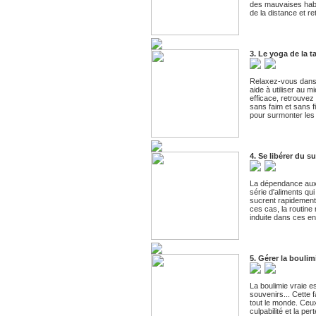
des mauvaises habit
de la distance et r
3. Le yoga de la t
Relaxez-vous dans v
aide à utiliser au m
efficace, retrouvez 
sans faim et sans f
pour surmonter les 
4. Se libérer du s
La dépendance aux 
série d'aliments qu
sucrent rapidement
ces cas, la routine 
induite dans ces e
5. Gérer la boulim
La boulimie vraie e
souvenirs... Cette 
tout le monde. Ceux
culpabilité et la pe