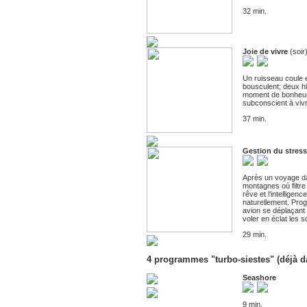
32 min.
Joie de vivre
(soir
Un ruisseau coule 
bousculent; deux h
moment de bonheur i
subconscient à vivr
37 min.
Gestion du stres
Après un voyage da
montagnes où filtre
rêve et l‘intelligen
naturellement. Pro
avion se déplaçant
voler en éclat les 
29 min.
4 programmes "turbo-siestes" (déjà 
Seashore
9 min.