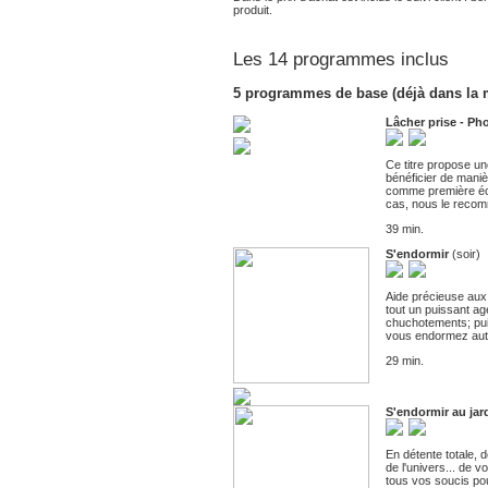
produit.
Les 14 programmes inclus
5 programmes de base (déjà dans la
Lâcher prise - Ph
Ce titre propose u
bénéficier de maniè
comme première éco
cas, nous le reco
39 min.
S'endormir
(soir)
Aide précieuse aux
tout un puissant a
chuchotements; puis
vous endormez auto
29 min.
S'endormir au jar
En détente totale, 
de l'univers... de 
tous vos soucis pou