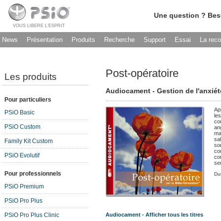
Une question ? Bes
VOUS LIBERE L’ESPRIT
News
Présentation
Produits
Recherche
Support
Essai
La rec
Post-opératoire
Les produits
Audiocament - Gestion de l'anxiét
Pour particuliers
Ap
PSiO Basic
le
co
PSiO Custom
an
mat
sal
Family Kit Custom
so
co
PSiO Evolutif
co
sem
Pour professionnels
Du
PSiO Premium
PSiO Pro Plus
PSiO Pro Plus Clinic
Audiocament - Afficher tous les titres