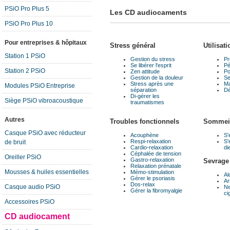
PSiO Pro Plus 5
Les CD audiocaments
PSiO Pro Plus 10
Pour entreprises & hôpitaux
Stress général
Utilisat
Station 1 PSiO
Gestion du stress
Pr
Se libérer l'esprit
Pé
Station 2 PSiO
Zen attitude
Po
Gestion de la douleur
Se
Stress après une
Ma
Modules PSiO Entreprise
séparation
Dé
Di-gérer les
Siège PSiO vibroacoustique
traumatismes
Autres
Troubles fonctionnels
Sommei
Casque PSiO avec réducteur
Acouphène
S'
Respi-relaxation
S'
de bruit
Cardio-relaxation
di
Céphalée de tension
Oreiller PSiO
Gastro-relaxation
Sevrage
Relaxation prénatale
Mousses & huiles essentielles
Mémo-stimulation
Al
Gérer le psoriasis
Ar
Dos-relax
Casque audio PSiO
Ne
Gérer la fibromyalgie
ci
Accessoires PSiO
CD audiocament