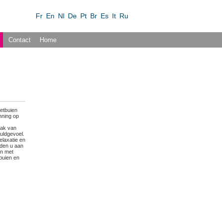
Fr
En
Nl
De
Pt
Br
Es
It
Ru
Contact
Home
etbuien
nning op
aak van
uldgevoel.
elaxatie en
aden u aan
en met
buien en