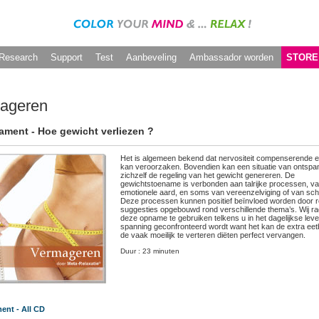
Research
Support
Test
Aanbeveling
Ambassador worden
STORE
ageren
ment - Hoe gewicht verliezen ?
Het is algemeen bekend dat nervositeit compenserende e
kan veroorzaken. Bovendien kan een situatie van ontspa
zichzelf de regeling van het gewicht genereren. De
gewichtstoename is verbonden aan talrijke processen, v
emotionele aard, en soms van vereenzelviging of van sch
Deze processen kunnen positief beïnvloed worden door r
suggesties opgebouwd rond verschillende thema’s. Wij r
deze opname te gebruiken telkens u in het dagelijkse lev
spanning geconfronteerd wordt want het kan de extra eet
de vaak moeilijk te verteren diëten perfect vervangen.
Duur : 23 minuten
ent - All CD