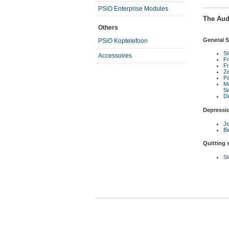
PSiO Enterprise Modules
The Aud
Others
General S
PSiO Koptelefoon
S
Accessoires
Fr
Fr
Ze
P
Ma
Se
Di
Depressi
Jo
Be
Quitting
St