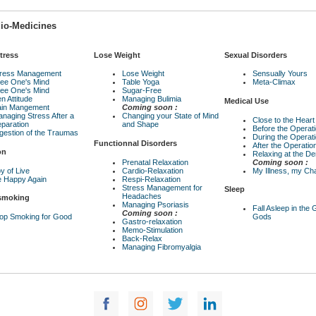
io-Medicines
tress
Lose Weight
Sexual Disorders
tress Management
Lose Weight
Sensually Yours
ee One's Mind
Table Yoga
Meta-Climax
ee One's Mind
Sugar-Free
n Attitude
Managing Bulimia
Medical Use
ain Mangement
Coming soon :
naging Stress After a
Changing your State of Mind
Close to the Heart
paration
and Shape
Before the Operat
gestion of the Traumas
During the Operat
Functionnal Disorders
After the Operatio
on
Relaxing at the Den
Prenatal Relaxation
Coming soon :
y of Live
Cardio-Relaxation
My Illness, my Ch
 Happy Again
Respi-Relaxation
Stress Management for
Sleep
Headaches
 smoking
Managing Psoriasis
Fall Asleep in the
Coming soon :
op Smoking for Good
Gods
Gastro-relaxation
Memo-Stimulation
Back-Relax
Managing Fibromyalgia