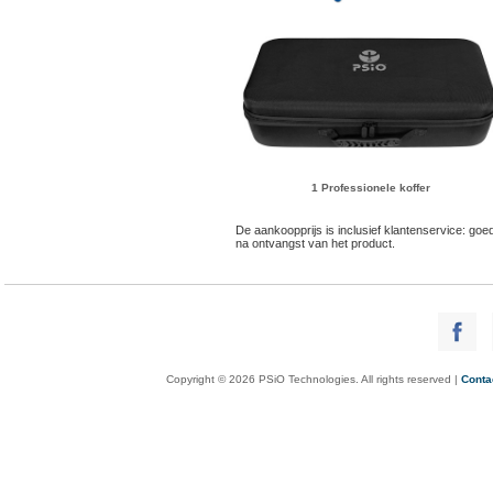
1 Professionele koffer
De aankoopprijs is inclusief klantenservice: g
na ontvangst van het product.
Copyright © 2026 PSiO Technologies. All rights reserved |
Conta