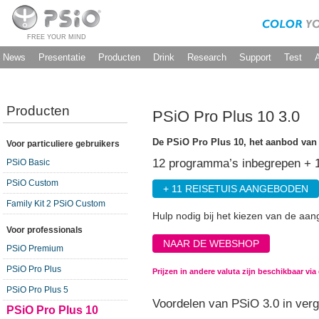
FREE YOUR MIND
News
Presentatie
Producten
Drink
Research
Support
Test
Producten
PSiO Pro Plus 10 3.0
De PSiO Pro Plus 10, het aanbod van
Voor particuliere gebruikers
12 programma’s inbegrepen + 
PSiO Basic
PSiO Custom
+ 11 REISETUIS AANGEBODEN
Family Kit 2 PSiO Custom
Hulp nodig bij het kiezen van de a
Voor professionals
NAAR DE WEBSHOP
PSiO Premium
PSiO Pro Plus
Prijzen in andere valuta zijn beschikbaar v
PSiO Pro Plus 5
Voordelen van PSiO 3.0 in verg
PSiO Pro Plus 10