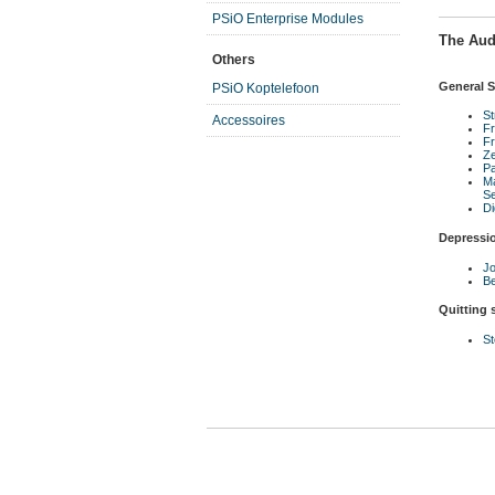
PSiO Enterprise Modules
The Aud
Others
General S
PSiO Koptelefoon
S
Accessoires
Fr
Fr
Ze
P
Ma
Se
Di
Depressi
Jo
Be
Quitting
St