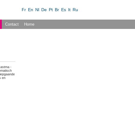
Fr
En
Nl
De
Pt
Br
Es
It
Ru
Contact
Home
 astma -
omatisch
diepgaande
s en