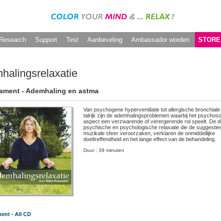
Research
Support
Test
Aanbeveling
Ambassador worden
STORE
halingsrelaxatie
ament - Ademhaling en astma
Van psychogene hyperventilatie tot allergische bronchiale
talrijk zijn de ademhalingsproblemen waarbij het psychos
aspect een verzwarende of verergerende rol speelt. De 
psychische en psychologische relaxatie die de suggestie
muzikale sfeer veroorzaken, verklaren de onmiddellijke
doeltreffendheid en het lange effect van de behandeling.
Duur : 39 minuten
ent - All CD