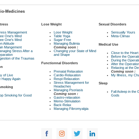
io-Medicines
tress
Lose Weight
Sexual Disorders
tress Management
Lose Weight
Sensually Yours
ee One's Mind
Table Yoga
Meta-Climax
ee One's Mind
Sugar-Free
n Attitude
Managing Bulimia
Medical Use
ain Mangement
Coming soon :
naging Stress After a
Changing your State of Mind
Close to the Heart
paration
and Shape
Before the Operat
gestion of the Traumas
During the Operat
Functionnal Disorders
After the Operatio
on
Relaxing at the Den
Prenatal Relaxation
Coming soon :
y of Live
Cardio-Relaxation
My Illness, my Ch
 Happy Again
Respi-Relaxation
Stress Management for
Sleep
Headaches
 smoking
Managing Psoriasis
Fall Asleep in the
Coming soon :
op Smoking for Good
Gods
Gastro-relaxation
Memo-Stimulation
Back-Relax
Managing Fibromyalgia