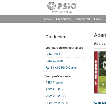
FREE YOUR MIND
News
Presentatie
Producten
Drink
Adem
Producten
Audioc
Voor particuliere gebruikers
PSiO Basic
PSiO Custom
Family Kit 2 PSiO Custom
Voor professionals
PSiO Premium
PSiO Pro Plus
PSiO Pro Plus 5
Audiocam
PSiO Pro Plus 10