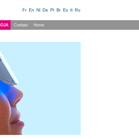
Fr
En
Nl
De
Pt
Br
Es
It
Ru
LOJA
Contato
Home