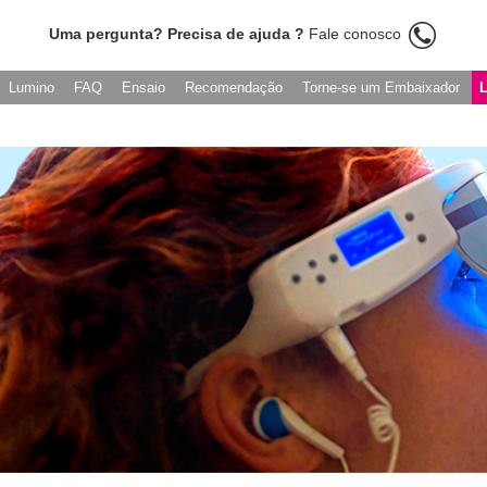
Uma pergunta? Precisa de ajuda ?
Fale conosco
Lumino
FAQ
Ensaio
Recomendação
Torne-se um Embaixador