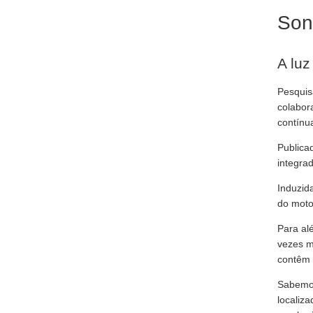
Son
A luz
Pesquis
colabor
contínua
Publica
integra
Induzida
do moto
Para al
vezes m
contêm 
Sabemos
localiz