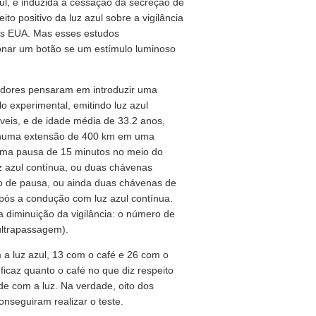
ul, é induzida a cessação da secreção de
to positivo da luz azul sobre a vigilância
dos EUA. Mas esses estudos
onar um botão se um estímulo luminoso
sadores pensaram em introduzir uma
 experimental, emitindo luz azul
veis, e de idade média de 33.2 anos,
, numa extensão de 400 km em uma
uma pausa de 15 minutos no meio do
z azul contínua, ou duas chávenas
o de pausa, ou ainda duas chávenas de
após a condução com luz azul contínua.
diminuição da vigilância: o número de
ultrapassagem).
a luz azul, 13 com o café e 26 com o
ficaz quanto o café no que diz respeito
e com a luz. Na verdade, oito dos
onseguiram realizar o teste.