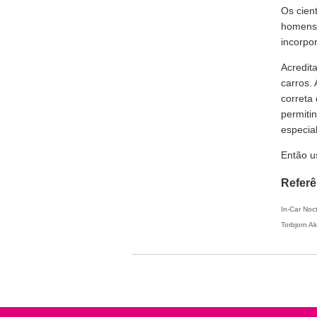
Os cien
homens,
incorpo
Acredit
carros.
correta
permiti
especia
Então u
Referê
In-Car Noc
Torbjorn A
Copyright © 2026 PSi