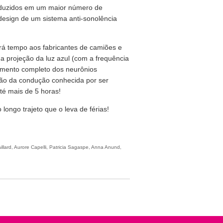
produzidos em um maior número de
esign de um sistema anti-sonolência
ará tempo aos fabricantes de camiões e
 projeção da luz azul (com a frequência
amento completo dos neurônios
são da condução conhecida por ser
té mais de 5 horas!
ongo trajeto que o leva de férias!
llard, Aurore Capelli, Patricia Sagaspe, Anna Anund,
ítica de Privacidade