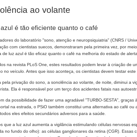
olência ao volante
 azul é tão eficiente quanto o café
adores do laboratório "sono, atenção e neuropsiquiatria" (CNRS / Uni
ação com cientistas suecos, demonstraram pela primeira vez, por meio
 de luz azul é tão eficaz quanto o café na melhoria do estado de alert
dos na revista PLoS One, estes resultados podem levar à criação de um
do no veículo. Antes que isso aconteça, os cientistas devem testar est
 pela privação do sono, a sonolência ao volante, de noite, diminui a vig
rista. Ela é responsável por um terço dos acidentes fatais nas autoest
ém da possibilidade de fazer uma agradável "TURBO-SESTA", graças à l
ortal na estrada, o PSiO também constitui uma alternativa ao café ou 
todos eles efeitos secundários adversos para a saúde.
 que a luz azul aumenta a vigilância estimulando células nervosas es
ada no fundo do olho): as células ganglionares da retina (CGR). Essas 