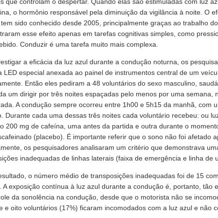
is que controlam o despertar. Quando elas são estimuladas com luz az
na, o hormônio responsável pela diminuição da vigilância à noite. O efei
 tem sido conhecido desde 2005, principalmente graças ao trabalho 
raram esse efeito apenas em tarefas cognitivas simples, como pressi
cebido. Conduzir é uma tarefa muito mais complexa.
vestigar a eficácia da luz azul durante a condução noturna, os pesqui
 LED especial anexada ao painel de instrumentos central de um veículo
amente. Então eles pediram a 48 voluntários do sexo masculino, saudá
da um dirigir por três noites espaçadas pelo menos por uma semana
rada. A condução sempre ocorreu entre 1h00 e 5h15 da manhã, com 
. Durante cada uma dessas três noites cada voluntário recebeu: ou lu
o 200 mg de cafeína, uma antes da partida e outra durante o moment
scafeinado (placebo). É importante referir que o sono não foi afetado 
mente, os pesquisadores analisaram um critério que demonstrava uma 
sições inadequadas de linhas laterais (faixa de emergência e linha de 
sultado, o número médio de transposições inadequadas foi de 15 com 
 A exposição contínua à luz azul durante a condução é, portanto, tão e
role da sonolência na condução, desde que o motorista não se incomod
e e oito voluntários (17%) ficaram incomodados com a luz azul e não c