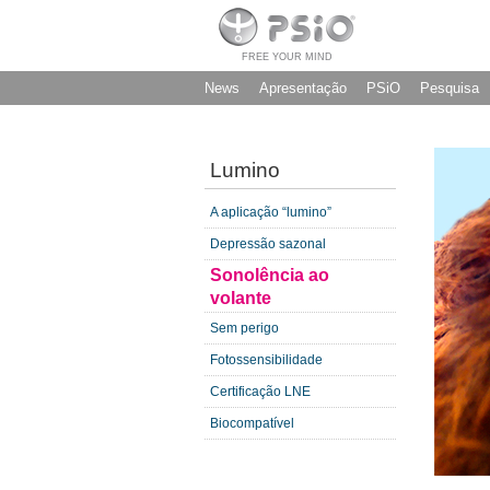
FREE YOUR MIND
News
Apresentação
PSiO
Pesquisa
Lumino
A aplicação “lumino”
Depressão sazonal
Sonolência ao
volante
Sem perigo
Fotossensibilidade
Certificação LNE
Biocompatível