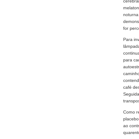
cerebra
melatoni
noturna
demonst
for per
Para in
lâmpada
continu
para ca
autoest
caminho
contend
café de
Seguida
transpo
Como re
placebo.
ao cont
quarent