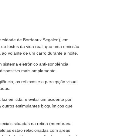
versidade de Bordeaux Segalen), em
 de testes da vida real, que uma emissão
a ao volante de um carro durante a noite.
 sistema eletrônico anti-sonolência
e dispositivo mais amplamente.
ilância, os reflexos e a percepção visual
radas.
uz emitida, e evitar um acidente por
a outros estimulantes bioquímicos que
peciais situadas na retina (membrana
células estão relacionadas com áreas