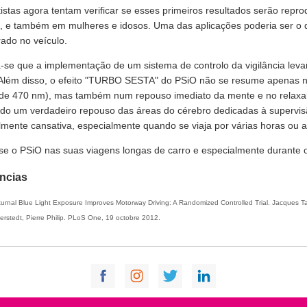
tistas agora tentam verificar se esses primeiros resultados serão re
 e também em mulheres e idosos. Uma das aplicações poderia ser o d
rado no veículo.
a-se que a implementação de um sistema de controlo da vigilância lev
 Além disso, o efeito "TURBO SESTA" do PSiO não se resume apenas na
 de 470 nm), mas também num repouso imediato da mente e no relax
ndo um verdadeiro repouso das áreas do cérebro dedicadas à supervi
lmente cansativa, especialmente quando se viaja por várias horas ou a
se o PSiO nas suas viagens longas de carro e especialmente durante o l
ncias
turnal Blue Light Exposure Improves Motorway Driving: A Randomized Controlled Trial. Jacques Tai
kerstedt, Pierre Philip. PLoS One, 19 octobre 2012.
O Technologies. All rights reserved |
Contato
|
Marcas e Patentes
|
Termos & Condições
|
Pol