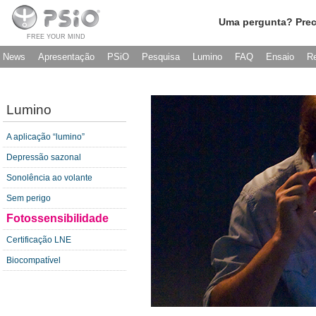
Uma pergunta? Prec
FREE YOUR MIND
News
Apresentação
PSiO
Pesquisa
Lumino
FAQ
Ensaio
R
Lumino
A aplicação “lumino”
Depressão sazonal
Sonolência ao volante
Sem perigo
Fotossensibilidade
Certificação LNE
Biocompatível