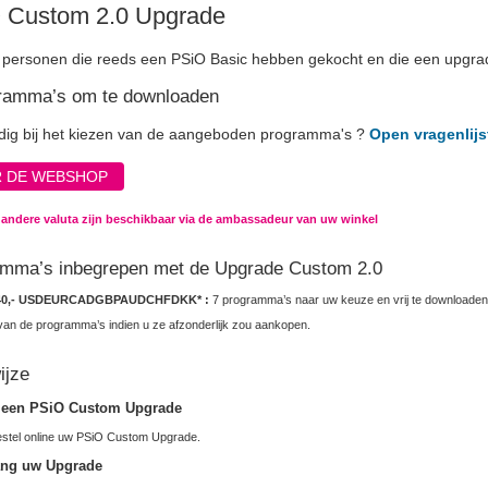
 Custom 2.0 Upgrade
 personen die reeds een PSiO Basic hebben gekocht en die een upgra
ramma’s om te downloaden
dig bij het kiezen van de aangeboden programma's ?
Open vragenlijs
 DE WEBSHOP
n andere valuta zijn beschikbaar via de ambassadeur van uw winkel
mma’s inbegrepen met de Upgrade Custom 2.0
40,-
USD
EUR
CAD
GBP
AUD
CHF
DKK
* :
7 programma’s naar uw keuze en vrij te downloaden 
an de programma’s indien u ze afzonderlijk zou aankopen.
ijze
 een PSiO Custom Upgrade
stel online uw PSiO Custom Upgrade.
ang uw Upgrade