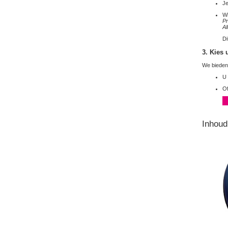
Je
Wi
Pr
Al
Di
3. Kies
We bieden
U
Of
Inhoud