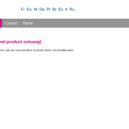
Fr
En
Nl
De
Pt
Br
Es
It
Ru
Contact
Home
 het product ontvangt.
ieven van de vervoerders kunnen deze verzendkosten