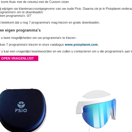
 komt thuis met de reisetui met de Custom vizier.
j wijzigen uw klantenaccountgegevens van uw oude Psio. Daarna zie je in Psioplanet ondera
ogramma’s om te downloaden:
leen programma's: 0/
7
t betekent dat u nog
7
programma's mag kiezen en gratis downloaden.
 uw eigen programma’s
 u twee mogelijkheden om uw programma’s te kiezen :
 kan
7
programma’s kiezen in onze catalogus
www.psioplanet.com
.
 u kan een vragenlijst beantwoorden en we zullen u contacteren om u die programma’s aan te
OPEN VRAGENLIJST