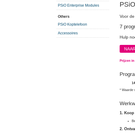
PSiO
PSiO Enterprise Modules
Voor de
Others
PSiO Koptelefoon
7 prog
Accessoires
Hulp no
NAAR
Prijzen i
Progra
1
* Waarde v
Werkw
1. Koop
Be
2. Ontv