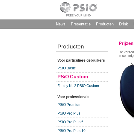
FREE YOUR MIND
News
Presentatie
Producten
Drink
Prijzen
Producten
De verzen
in sommige
Voor particuliere gebruikers
PSiO Basic
PSiO Custom
Family Kit 2 PSiO Custom
Voor professionals
PSiO Premium
PSiO Pro Plus
PSiO Pro Plus 5
PSiO Pro Plus 10