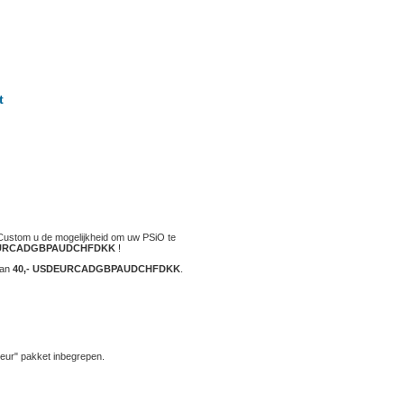
t
Custom u de mogelijkheid om uw PSiO te
UR
CAD
GBP
AUD
CHF
DKK
!
van
40,-
USD
EUR
CAD
GBP
AUD
CHF
DKK
.
eur" pakket inbegrepen.