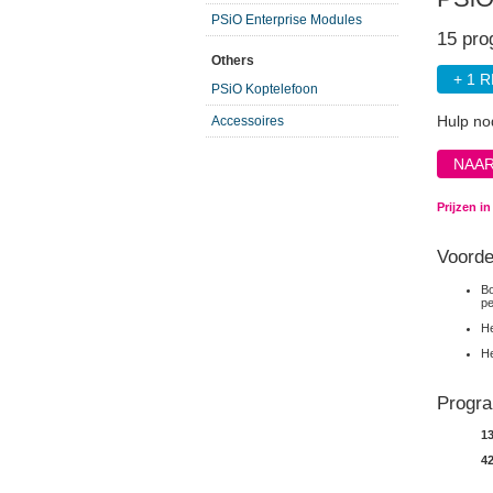
PSiO Enterprise Modules
15 pro
Others
+ 1 
PSiO Koptelefoon
Hulp no
Accessoires
NAAR
Prijzen i
Voorde
Bo
pe
He
He
Progra
1
42