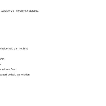
vanuit onze Psioplanet catalogus.
 helderheid van het licht
amma
a
nhoud van 8uur
tterij volledig op te laden