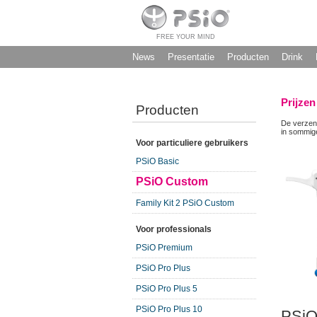
FREE YOUR MIND
News
Presentatie
Producten
Drink
Prijzen
Producten
De verzen
in sommige
Voor particuliere gebruikers
PSiO Basic
PSiO Custom
Family Kit 2 PSiO Custom
Voor professionals
PSiO Premium
PSiO Pro Plus
PSiO Pro Plus 5
PSiO Pro Plus 10
PSiO