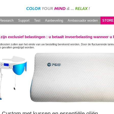
Research
Support
Test
Aanbeveling
Ambassador worden
STORE
 zijn exclusief belastingen : u betaalt invoerbelasting wanneer u
dkosten zullen aan het einde van uw bestelling berekend worden. Door de fluctuerende tar
 gevallen gewijzigd worden.
 Custom met kussen en essentiële oliën