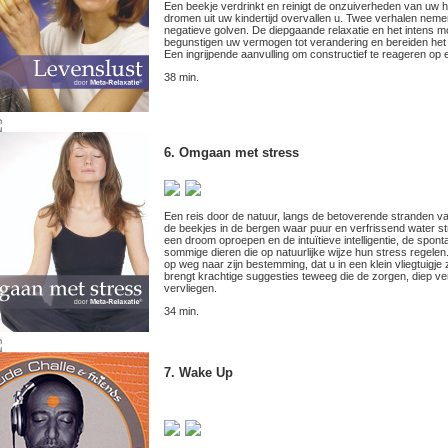
Een beekje verdrinkt en reinigt de onzuiverheden van uw
dromen uit uw kindertijd overvallen u. Twee verhalen nemen
negatieve golven. De diepgaande relaxatie en het intens
begunstigen uw vermogen tot verandering en bereiden het 
Een ingrijpende aanvulling om constructief te reageren op 
38 min.
6. Omgaan met stress
Een reis door de natuur, langs de betoverende stranden 
de beekjes in de bergen waar puur en verfrissend water str
een droom oproepen en de intuïtieve intelligentie, de sponta
sommige dieren die op natuurlijke wijze hun stress regelen. 
op weg naar zijn bestemming, dat u in een klein vliegtui
brengt krachtige suggesties teweeg die de zorgen, diep v
vervliegen.
34 min.
7. Wake Up