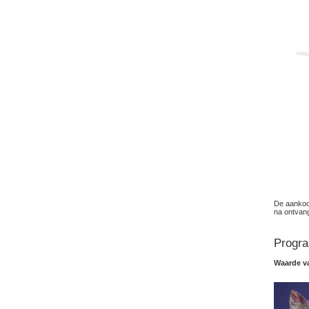
De aankoop
na ontvang
Progra
Waarde v