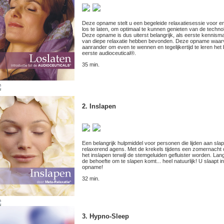
Deze opname stelt u een begeleide relaxatiesessie voor e
los te laten, om optimaal te kunnen genieten van de techno
Deze opname is dus uiterst belangrijk, als eerste kennismak
van diepe relaxatie hebben bevonden. Deze opname waarvan 
aanrander om even te wennen en tegelijkertijd te leren het 
eerste audioceutical®.
35 min.
2. Inslapen
Een belangrijk hulpmiddel voor personen die lijden aan sl
relaxerend agens. Met de krekels tijdens een zomernacht 
het inslapen terwijl de stemgeluiden gefluister worden. L
de behoefte om te slapen komt... heel natuurlijk! U slaapt i
opname!
32 min.
3. Hypno-Sleep