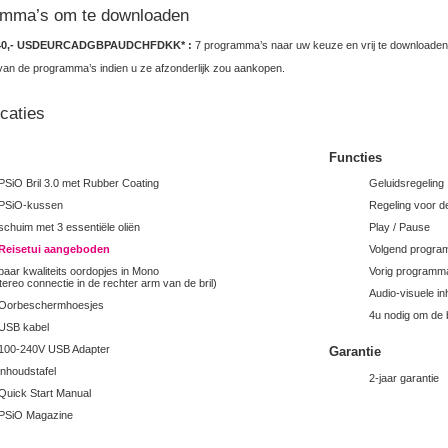
amma’s om te downloaden
40,-
USD
EUR
CAD
GBP
AUD
CHF
DKK
* :
7 programma’s naar uw keuze en vrij te downloaden 
an de programma’s indien u ze afzonderlijk zou aankopen.
icaties
Functies
PSiO Bril 3.0 met Rubber Coating
Geluidsregeling
 PSiO-kussen
Regeling voor de
schuim met 3 essentiële oliën
Play / Pause
 Reisetui aangeboden
Volgend progr
paar kwaliteits oordopjes in Mono
Vorig programm
tereo connectie in de rechter arm van de bril)
Audio-visuele i
 Oorbeschermhoesjes
4u nodig om de ba
USB kabel
100-240V USB Adapter
Garantie
inhoudstafel
2-jaar garantie
Quick Start Manual
 PSiO Magazine