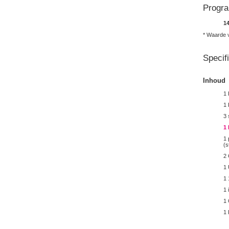
Progr
1
* Waarde v
Specif
Inhoud
1 
1
3 
1
1 
(s
2
1 
1 
1 
1 
1