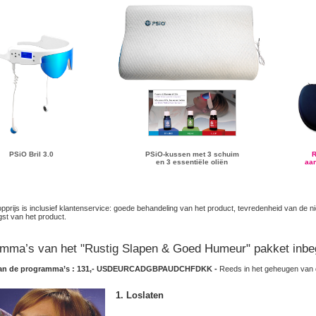
PSiO Bril 3.0
PSiO-kussen met 3 schuim
R
en 3 essentiële oliën
aa
prijs is inclusief klantenservice: goede behandeling van het product, tevredenheid van de 
st van het product.
mma’s van het "Rustig Slapen & Goed Humeur" pakket inbe
an de programma’s : 131,-
USD
EUR
CAD
GBP
AUD
CHF
DKK
-
Reeds in het geheugen va
1. Loslaten