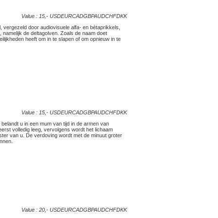
Value : 15,-
USD
EUR
CAD
GBP
AUD
CHF
DKK
l, vergezeld door audiovisuele alfa- en bètaprikkels,
 namelijk de deltagolven. Zoals de naam doet
ilijkheden heeft om in te slapen of om opnieuw in te
Value : 15,-
USD
EUR
CAD
GBP
AUD
CHF
DKK
belandt u in een mum van tijd in de armen van
rst volledig leeg, vervolgens wordt het lichaam
ster van u. De verdoving wordt met de minuut groter
innen.
Value : 20,-
USD
EUR
CAD
GBP
AUD
CHF
DKK