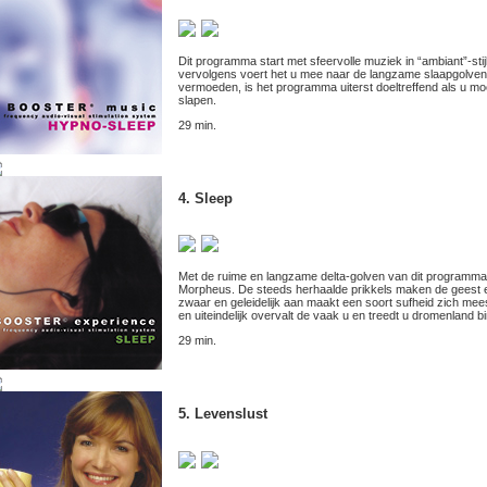
Dit programma start met sfeervolle muziek in “ambiant”-stij
vervolgens voert het u mee naar de langzame slaapgolven,
vermoeden, is het programma uiterst doeltreffend als u moe
slapen.
29 min.
4. Sleep
Met de ruime en langzame delta-golven van dit programma 
Morpheus. De steeds herhaalde prikkels maken de geest ee
zwaar en geleidelijk aan maakt een soort sufheid zich mee
en uiteindelijk overvalt de vaak u en treedt u dromenland b
29 min.
5. Levenslust