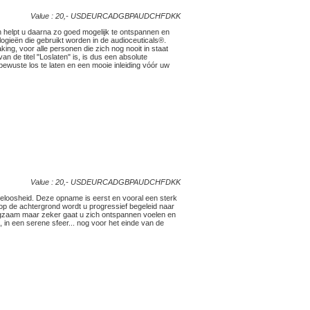
Value : 20,-
USD
EUR
CAD
GBP
AUD
CHF
DKK
n helpt u daarna zo goed mogelijk te ontspannen en
logieën die gebruikt worden in de audioceuticals®.
ing, voor alle personen die zich nog nooit in staat
de titel "Loslaten" is, is dus een absolute
bewuste los te laten en een mooie inleiding vóór uw
Value : 20,-
USD
EUR
CAD
GBP
AUD
CHF
DKK
apeloosheid. Deze opname is eerst en vooral een sterk
op de achtergrond wordt u progressief begeleid naar
angzaam maar zeker gaat u zich ontspannen voelen en
n, in een serene sfeer... nog voor het einde van de