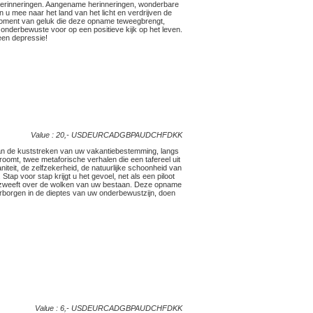
 herinneringen. Aangename herinneringen, wonderbare
 u mee naar het land van het licht en verdrijven de
 moment van geluk die deze opname teweegbrengt,
onderbewuste voor op een positieve kijk op het leven.
een depressie!
Value : 20,-
USD
EUR
CAD
GBP
AUD
CHF
DKK
van de kuststreken van uw vakantiebestemming, langs
oomt, twee metaforische verhalen die een tafereel uit
niteit, de zelfzekerheid, de natuurlijke schoonheid van
Stap voor stap krijgt u het gevoel, net als een piloot
gje zweeft over de wolken van uw bestaan. Deze opname
erborgen in de dieptes van uw onderbewustzijn, doen
Value : 6,-
USD
EUR
CAD
GBP
AUD
CHF
DKK