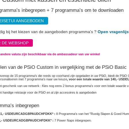
gramma’s inbegrepen + 7 programma’s om te downloaden
REISETUI AANGEBODEN
dig bij het kiezen van de aangeboden programma's ?
Open vragenlijs
 DE WEBSHOP
n andere valuta zijn beschikbaar via de ambassadeur van uw winkel
len van de PSiO Custom in vergelijking met de PSiO Basic
venop de 15 programma’s die reeds op voorhand zijn opgeladen in uw PSiO, biedt de PSiO 
rsonaliseren met 7 programma’s naar uw keuze
, voor een totale waarde van 140,-
USD
E
t geschenk van uw netwerk : Kies nog eens 2 bonus programma’s voor een totale waarde 
t handige reistasje voor de PSiO en al zijn accesoires is aangeboden
mma’s inbegrepen
31,-
USD
EUR
CAD
GBP
AUD
CHF
DKK
* :
8 Programma’s van het "Rustig Slapen & Goed Hum
,-
USD
EUR
CAD
GBP
AUD
CHF
DKK
* :
7 Power Naps inbegrepen.