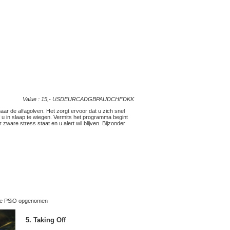
Value : 15,-
USD
EUR
CAD
GBP
AUD
CHF
DKK
naar de alfagolven. Het zorgt ervoor dat u zich snel
 u in slaap te wiegen. Vermits het programma begint
 zware stress staat en u alert wil blijven. Bijzonder
de PSiO opgenomen
5. Taking Off