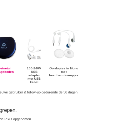
eisetui
100-240V
Oordopjes in Mono
ngeboden
USB
met
adapter
beschermfoampjes
met USB
kabel
nieuwe gebruiker & follow-up gedurende de 30 dagen
grepen.
n de PSiO opgenomen