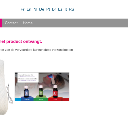
Fr
En
Nl
De
Pt
Br
Es
It
Ru
Contact
Home
 het product ontvangt.
ieven van de vervoerders kunnen deze verzendkosten