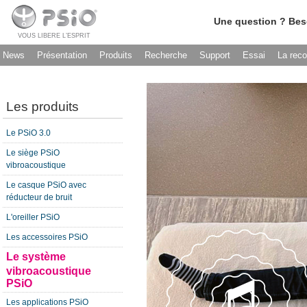
Une question ? Bes
VOUS LIBERE L’ESPRIT
News
Présentation
Produits
Recherche
Support
Essai
La rec
Les produits
Le PSiO 3.0
Le siège PSiO
vibroacoustique
Le casque PSiO avec
réducteur de bruit
L'oreiller PSiO
Les accessoires PSiO
Le système
vibroacoustique
PSiO
Les applications PSiO