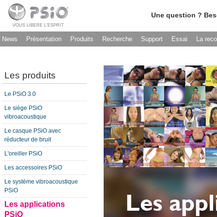
Une question ? Bes
VOUS LIBERE L’ESPRIT
News
Présentation
Produits
Recherche
Support
Essai
La rec
Les produits
Le PSiO 3.0
Le siège PSiO
vibroacoustique
Le casque PSiO avec
réducteur de bruit
L'oreiller PSiO
Les accessoires PSiO
Le système vibroacoustique
PSiO
Les applications
PSiO