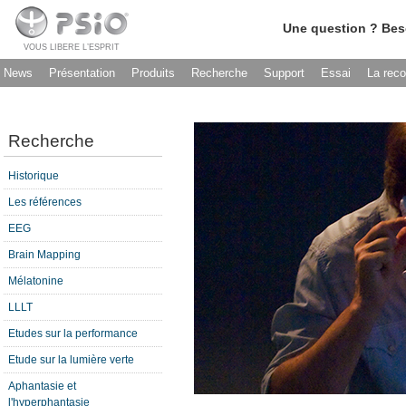
Une question ? Bes
VOUS LIBERE L’ESPRIT
News
Présentation
Produits
Recherche
Support
Essai
La rec
Recherche
Historique
Les références
EEG
Brain Mapping
Mélatonine
LLLT
Etudes sur la performance
Etude sur la lumière verte
Aphantasie et
l'hyperphantasie