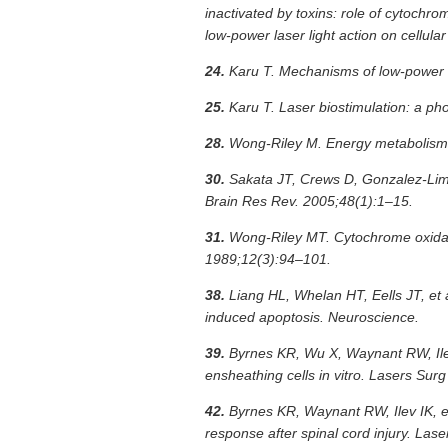
inactivated by toxins: role of cytoch
low-power laser light action on cellul
24.
Karu T. Mechanisms of low-power la
25.
Karu T. Laser biostimulation: a p
28.
Wong-Riley M. Energy metabolism o
30.
Sakata JT, Crews D, Gonzalez-Lima 
Brain Res Rev. 2005;48(1):1–15.
31.
Wong-Riley MT. Cytochrome oxidase
1989;12(3):94–101.
38.
Liang HL, Whelan HT, Eells JT, et a
induced apoptosis. Neuroscience.
39.
Byrnes KR, Wu X, Waynant RW, Ilev 
ensheathing cells in vitro. Lasers Su
42.
Byrnes KR, Waynant RW, Ilev IK, et
response after spinal cord injury. La