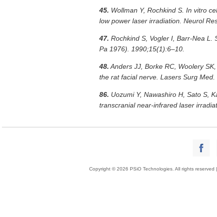
45.
Wollman Y, Rochkind S. In vitro cel
low power laser irradiation. Neurol R
47.
Rochkind S, Vogler I, Barr-Nea L. S
Pa 1976). 1990;15(1):6–10.
48.
Anders JJ, Borke RC, Woolery SK, V
the rat facial nerve. Lasers Surg Med
86.
Uozumi Y, Nawashiro H, Sato S, Ka
transcranial near-infrared laser irrad
Copyright © 2026 PSiO Technologies. All rights reserved 