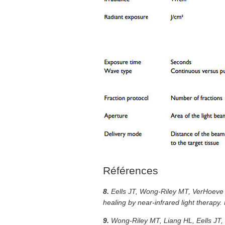
Références
8.
Eells JT, Wong-Riley MT, VerHoeve J,
healing by near-infrared light therap
9.
Wong-Riley MT, Liang HL, Eells JT, e