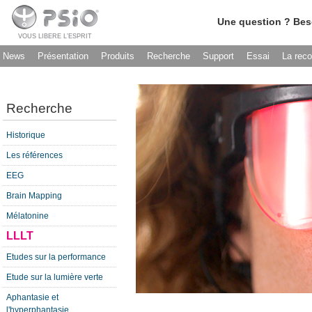
Une question ? Bes
VOUS LIBERE L’ESPRIT
News
Présentation
Produits
Recherche
Support
Essai
La rec
Recherche
Historique
Les références
EEG
Brain Mapping
Mélatonine
LLLT
Etudes sur la performance
Etude sur la lumière verte
Aphantasie et
l'hyperphantasie