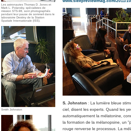
www.sleepreviewmag.com/2011/10
Les astronautes Thomas D. Jones et
Mark L. Polansky, spécialistes de
mission STS-98, sont photographiés
pendant leur pause de sommeil dans le
laboratoire Destiny de la Station
Spatiale Internationale (ISS).
S. Johnston
: La lumière bleue stim
ciel, disent les experts. Quand les 
Smith Johnston
automatiquement la mélatonine, conn
la formation de la mélanopsine, un "
rouge renverse le processus. La mél