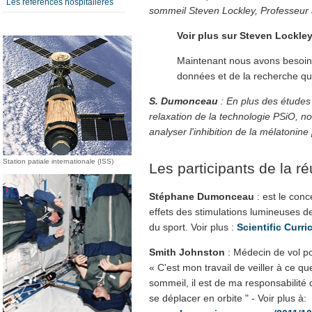
Les références hospitalières
sommeil Steven Lockley, Professeur à
Voir plus sur Steven Lockle
Maintenant nous avons besoin 
données et de la recherche qu
S. Dumonceau
: En plus des étude
relaxation de la technologie PSiO, n
analyser l'inhibition de la mélatonine
Station patiale internationale (ISS)
Les participants de la r
Stéphane Dumonceau
: est le conc
effets des stimulations lumineuses d
du sport. Voir plus :
Scientific Curri
Smith Johnston
: Médecin de vol po
« C'est mon travail de veiller à ce 
sommeil, il est de ma responsabilité 
se déplacer en orbite " - Voir plus à: