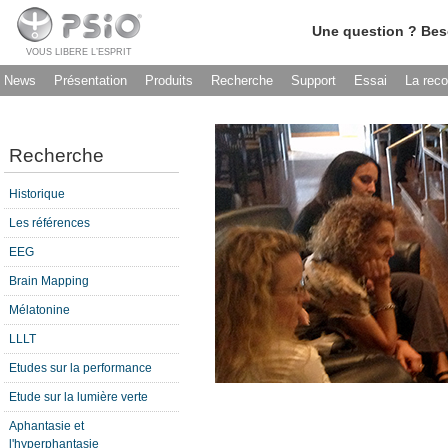
Une question ? Bes
VOUS LIBERE L’ESPRIT
News
Présentation
Produits
Recherche
Support
Essai
La rec
Recherche
Historique
Les références
EEG
Brain Mapping
Mélatonine
LLLT
Etudes sur la performance
Etude sur la lumière verte
Aphantasie et
l'hyperphantasie