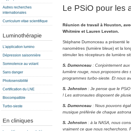
Le PSiO pour les 
Autres recherches
internationales
Curriculum vitae scientifique
Réunion de travail à Houston, ave
Whitmire et Lauren Leveton.
Luminothérapie
Stéphane Dumonceau a présenté le 
L'application lumino
nanomètres (lumière bleue) et la lo
stimuler les récepteurs de lumière sit
Dépression saisonnière
Somnolence au volant
S. Dumonceau
: Conjointement aux
lumière rouge, nous proposons des s
Sans danger
programmes turbo-sieste. Et nous av
Photosensibilité
S. Johnston
: Je pense que le PSiO 
Certification du LNE
! Les astronautes disposent de plusieu
Biocompatible
S. Dumonceau
: Nous pouvons égal
Turbo-sieste
musique préférée de chaque astrona
En cliniques
S. Johnston
: à la NASA, nous con
vraiment ce que nous recherchons. Po