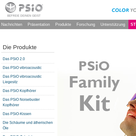
BEFREIE DEINEN GEIST
Nachrichten
Präsentation
Produkte
Forschung
Unterstützung
ST
Die Produkte
Das PSiO 2.0
Das PSiO vibroacoustic
Das PSiO vibroacoustic
Liegesitz
Das PSiO Kopfhörer
Das PSiO Noisebuster
Kopfhörer
Das PSiO-Kissen
Die Schäume und ätherischen
Öle