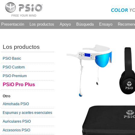
FREE YOUR MIND
Presentación
Los productos
Apoyo
Búsqueda
Ensayo
Recomen
Los productos
PSiO Basic
PSiO Custom
PSiO Premium
PSiO Pro Plus
Otro
Almohada PSiO
Espumas y aceites esenciales
Auriculares PSiO
Accesorios PSiO