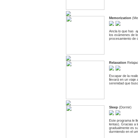
Memorization
(Me
Ancla lo que has a
los exámenes de lo
procesamiento de d
Relaxation
Relajac
Escapar de la reali
llevará en un viaje
serenidad que busc
Sleep
(Dormir)
Este programa le ll
lentas). Gracias a 
gradualmente es su
durmiendo en el um