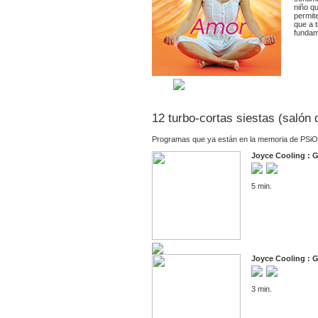
niño qu
permit
que a t
fundame
12 turbo-cortas siestas (salón
Programas que ya están en la memoria de PSiO
Joyce Cooling : 
5 min.
Joyce Cooling : 
3 min.