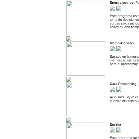
Energy source
(Fu
Este programa es de
toma de decisiones 
su uso sólo cuando
tienes mucho tiemp
Memo-Booster
Basado en la música
memorización. Este
para el aprendizaje
Data Processing
(
Acid Jazz Style: e
nuestro bio-ordenad
Eureka
Este programa se ba