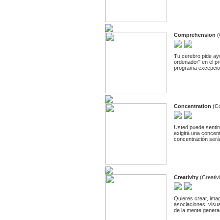
Comprehension
(
Tu cerebro pide ay
ordenador" en el p
programa excepciona
Concentration
(C
Usted puede sentir
exigirá una concent
concentración será
Creativity
(Creativ
Quieres crear, imag
asociaciones, visua
de la mente generad