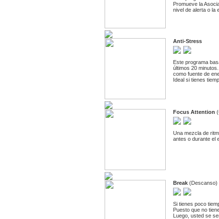
Promueve la Asociac
nivel de alerta o la
Anti-Stress
Este programa basad
últimos 20 minutos
como fuente de ener
Ideal si tienes tiem
Focus Attention
(
Una mezcla de ritmo
antes o durante el 
Break
(Descanso)
Si tienes poco tiem
Puesto que no tiene
Luego, usted se sen