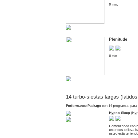
9 min.
Plenitude
8 min.
14 turbo-siestas largas (latido
Performance Package
con 14 programas para 
Hypno-Sleep
(Hyp
Comenzando con músi
entonces te lleva h
usted está teniend