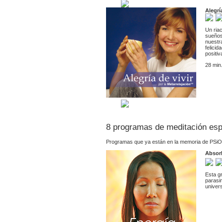
Alegrí
Un ria
sueños 
nuestr
felicid
positi
28 min
8 programas de meditación es
Programas que ya están en la memoria de PSiO
Absorb
Esta gr
parasi
univer