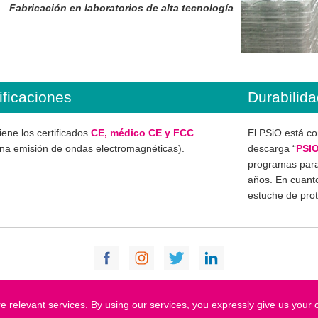
Fabricación en laboratorios de alta tecnología
ificaciones
Durabilid
iene los certificados
CE, médico CE y FCC
El PSiO está co
na emisión de ondas electromagnéticas).
descarga “
PSI
programas para
años. En cuanto
estuche de pro
6 PSiO Technologies. All rights reserved |
Contacto
|
Condiciones generales de venta
|
Políti
 relevant services. By using our services, you expressly give us your c