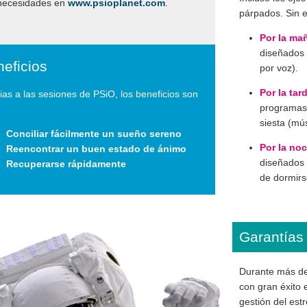
 necesidades en
www.psioplanet.com
.
párpados. Sin 
Por la ma
diseñados 
eficios
por voz).
Por la tar
ias a las sesiones de PSiO, los beneficios son
programas
siesta (mús
Conciliar fácilmente un sueño sereno
Por la no
Reencontrar un buen estado de ánimo
diseñados 
Recuperarse rápidamente
de dormirs
Garantías 
Durante más de 
con gran éxito e
gestión del estr