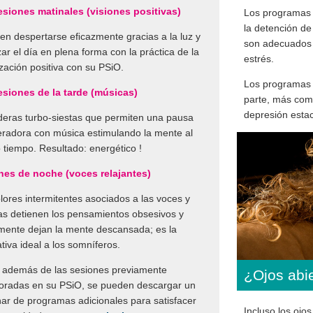
esiones matinales (visiones positivas)
Los programas
la detención de
en despertarse eﬁcazmente gracias a la luz y
son adecuados 
r el día en plena forma con la práctica de la
estrés.
ización positiva con su PSiO.
Los programas
esiones de la tarde (músicas)
parte, más com
depresión estac
eras turbo-siestas que permiten una pausa
radora con música estimulando la mente al
tiempo. Resultado: energético !
nes de noche (voces relajantes)
lores intermitentes asociados a las voces y
s detienen los pensamientos obsesivos y
mente dejan la mente descansada; es la
ativa ideal a los somníferos.
 además de las sesiones previamente
¿Ojos abi
oradas en su PSiO, se pueden descargar un
ar de programas adicionales para satisfacer
Incluso los ojos