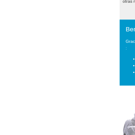
otras
Ben
Grac
: