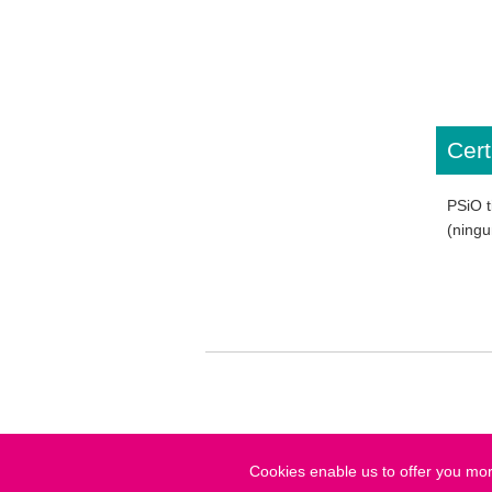
Cert
PSiO t
(ningu
Copyright © 202
Cookies enable us to offer you more