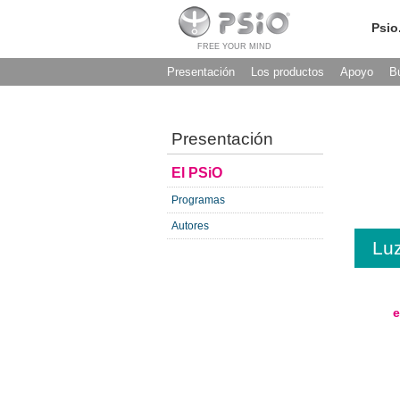
Psio
FREE YOUR MIND
Presentación
Los productos
Apoyo
B
Presentación
El PSiO
Programas
Autores
Luz
e