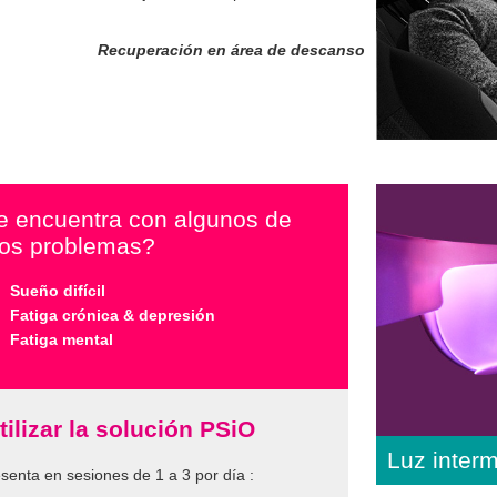
Recuperación en área de descanso
e encuentra con algunos de
tos problemas?
Sueño difícil
Fatiga crónica & depresión
Fatiga mental
tilizar la solución PSiO
Luz interm
senta en sesiones de 1 a 3 por día :