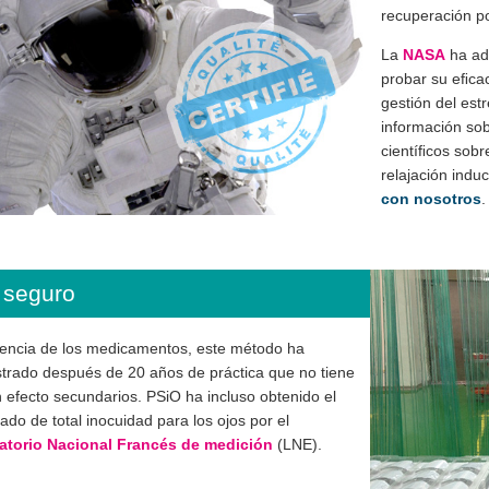
recuperación po
La
NASA
ha ad
probar su eﬁcaci
gestión del est
información sobr
cientíﬁcos sobre
relajación indu
con nosotros
.
 seguro
rencia de los medicamentos, este método ha
rado después de 20 años de práctica que no tiene
 efecto secundarios. PSiO ha incluso obtenido el
cado de total inocuidad para los ojos por el
atorio Nacional Francés de medición
(LNE).