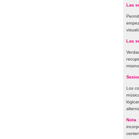
Las s
Permit
empeza
visual
Las s
Verdad
recupe
mismo 
Sesio
Los co
música
lógica
altern
Nota
:
incorp
centen