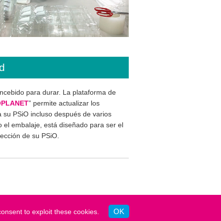
ad
ncebido para durar. La plataforma de
OPLANET
” permite actualizar los
 su PSiO incluso después de varios
 el embalaje, está diseñado para ser el
tección de su PSiO.
ca de privacidad
OK
onsent to exploit these cookies.