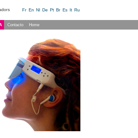
adors
Fr
En
Nl
De
Pt
Br
Es
It
Ru
A
Contacto
Home