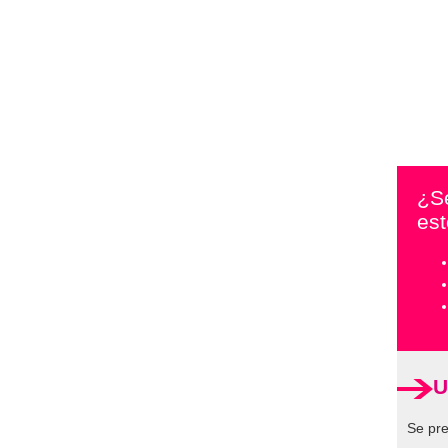
¿S
es
U
Se pre