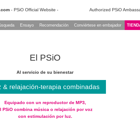
.com
- PSiO Official Website -
Authorized PSiO Ambass
úsqueda
Ensayo
Recomendación
Conviértese en embajador
TIEND
El PSiO
Al servicio de su bienestar
 & relajación-terapia combinadas
Equipado con un reproductor de MP3,
l PSiO combina música o relajación por voz
con estimulación por luz.