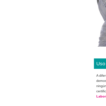
Uso
A dife
demost
ningún
certiﬁ
Labor