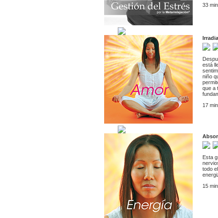
33 min
Irradi
Despué
está l
sentim
niño q
permit
que a 
fundam
17 min
Absorb
Esta g
nervio
todo e
energi
15 min