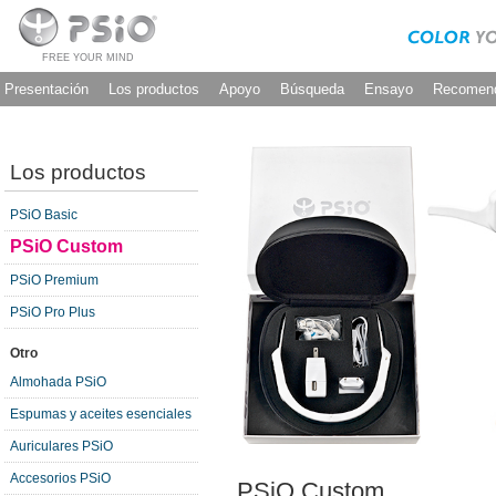
FREE YOUR MIND
Presentación
Los productos
Apoyo
Búsqueda
Ensayo
Recomen
Los productos
PSiO Basic
PSiO Custom
PSiO Premium
PSiO Pro Plus
Otro
Almohada PSiO
Espumas y aceites esenciales
Auriculares PSiO
Accesorios PSiO
PSiO Custom