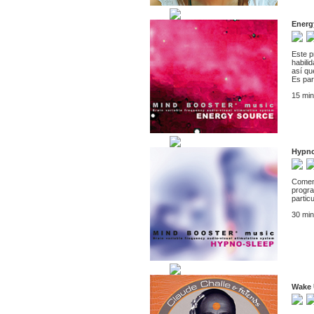
Energ
Este p
habili
así qu
Es par
15 min
Hypno
Comenz
progra
partic
30 min
Wake