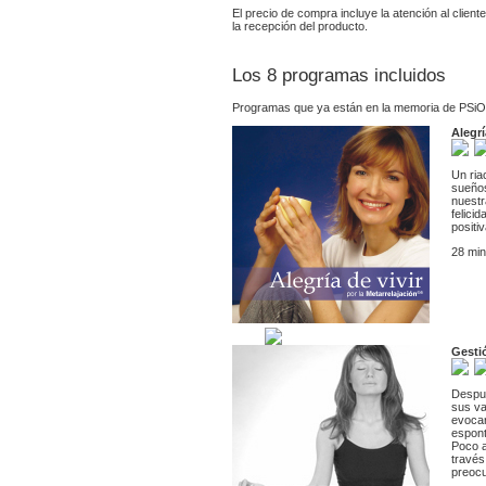
El precio de compra incluye la atención al clien
la recepción del producto.
Los 8 programas incluidos
Programas que ya están en la memoria de PSiO
Alegrí
Un ria
sueños
nuestr
felici
positi
28 min
Gestió
Despué
sus va
evocar
espont
Poco a
través
preocu