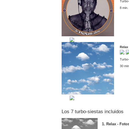
Turbo-
8 min.
Relax 
Turbo-
30 min
Los 7 turbo-siestas incluidos
1. Relax -
Foto