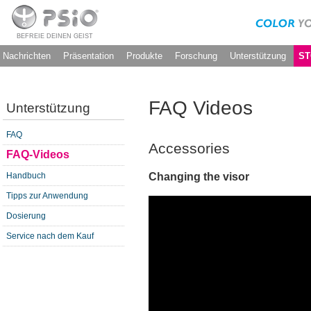
BEFREIE DEINEN GEIST
Nachrichten
Präsentation
Produkte
Forschung
Unterstützung
ST
FAQ Videos
Unterstützung
FAQ
Accessories
FAQ-Videos
Changing the visor
Handbuch
Tipps zur Anwendung
Dosierung
Service nach dem Kauf