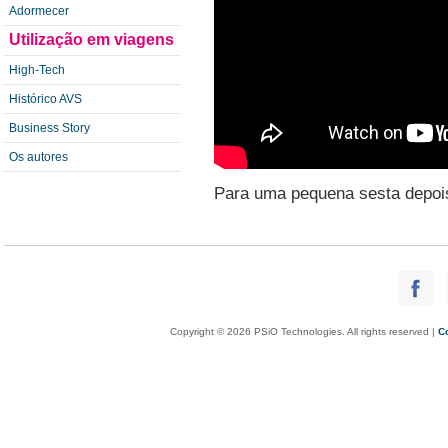
Adormecer
Utilização em viagens
High-Tech
Histórico AVS
Business Story
Os autores
Para uma pequena sesta depois
Copyright © 2026 PSiO Technologies. All rights reserved |
C