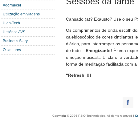
Sessões da tarde
Adormecer
Utilização em viagens
Cansado (a)? Exausto? Use o seu P
High-Tech
Os comprimentos de onda escolhidos
Histórico AVS
caleidoscópico de cores cintilantes 
Business Story
diárias, para interromper os pensam
Os autores
de tudo...
Energizante!
É uma experi
emoção musical... E, claro, a verd
forma de meditação facilitada com a
"Refresh”!!!
Copyright © 2026 PSiO Technologies. All rights reserved |
C