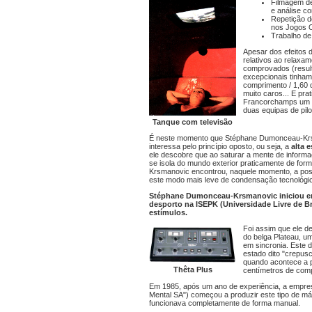
Filmagem de
e análise c
Repetição d
nos Jogos O
Trabalho de 
Apesar dos efeitos 
relativos ao relaxa
comprovados (result
excepcionais tinham
comprimento / 1,60 
muito caros... E pr
Francorchamps um c
duas equipas de pilo
Tanque com televisão
É neste momento que Stéphane Dumonceau-Krsma
interessa pelo princípio oposto, ou seja, a
alta 
ele descobre que ao saturar a mente de informa
se isola do mundo exterior praticamente de fo
Krsmanovic encontrou, naquele momento, a possi
este modo mais leve de condensação tecnológica
Stéphane Dumonceau-Krsmanovic iniciou en
desporto na ISEPK (Universidade Livre de Bru
estímulos.
Foi assim que ele d
do belga Plateau, u
em sincronia. Este 
estado dito "crepus
quando acontece a p
Thêta Plus
centímetros de com
Em 1985, após um ano de experiência, a empre
Mental SA") começou a produzir este tipo de
funcionava completamente de forma manual.