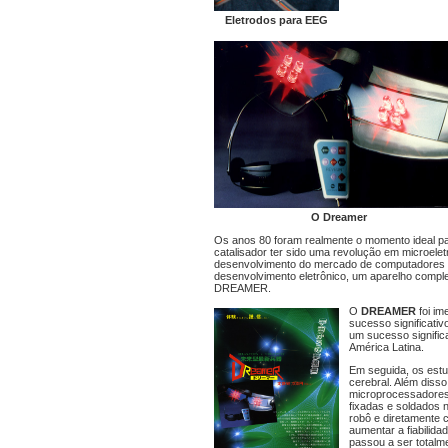
Eletrodos para EEG
O Dreamer
Os anos 80 foram realmente o momento ideal par
catalisador ter sido uma revolução em microel
desenvolvimento do mercado de computadores e
desenvolvimento eletrônico, um aparelho comp
DREAMER.
O
DREAMER
foi im
sucesso significat
um sucesso signific
América Latina.
Em seguida, os estu
cerebral. Além disso
microprocessadores 
fixadas e soldados 
robô e diretamente
aumentar a fiabili
passou a ser totalmen