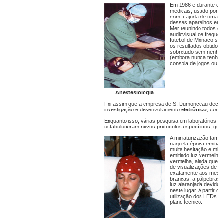
Em 1986 e durante d
medicais, usado por 
com a ajuda de uma
desses aparelhos e
Mer reunindo todos 
audiovisual de frequ
futebol de Mônaco s
os resultados obtid
sobretudo sem nenhu
(embora nunca tenh
consola de jogos ou
Anestesiologia
Foi assim que a empresa de S. Dumonceau decid
investigação e desenvolvimento
eletrônico
, co
Enquanto isso, várias pesquisa em laboratórios
estabeleceram novos protocolos específicos, q
A miniaturização ta
naquela época emiti
muita hesitação e m
emitindo luz vermel
vermelha, ainda que
de visualizações de
exatamente aos mes
brancas, a pálpebra
luz alaranjada devid
neste lugar. A partir
utilização dos LEDs 
plano técnico.