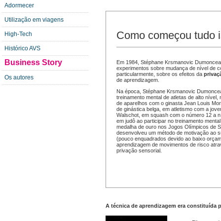
Adormecer
Utilização em viagens
Como começou tudo 
High-Tech
Histórico AVS
Business Story
Em 1984, Stéphane Krsmanovic Dumonceau
experimentos sobre mudança de nível de co
particularmente, sobre os efeitos da
privaç
Os autores
de aprendizagem.
Na época, Stéphane Krsmanovic Dumoncea
treinamento mental de atletas de alto níve
de aparelhos com o ginasta Jean Louis Mor
de ginástica belga, em atletismo com a jov
Walschot, em squash com o número 12 a nív
em judô ao participar no treinamento menta
medalha de ouro nos Jogos Olímpicos de Se
desenvolveu um método de motivação ao s
(pouco enquadrados devido ao baixo orçam
aprendizagem de movimentos de risco atra
privação sensorial.
A técnica de aprendizagem era constituída p