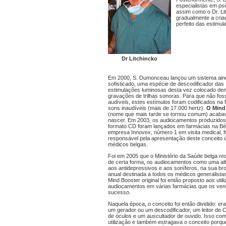
especialistas em ps
assim como o Dr. Li
gradualmente a cri
perfeito das estimul
Dr Litchincko
Em 2000, S. Dumonceau lançou um sistema ain
sofisticado, uma espécie de descodificador das
estimulações luminosas desta vez colocado den
gravações de trilhas sonoras. Para que não fo
audíveis, estes estímulos foram codificados na
sons inaudíveis (mais de 17.000 hertz).
O Mind
(nome que mais tarde se tornou comum) acaba
nascer. Em 2003, os audiocamentos produzido
formato CD foram lançados em farmácias na Bél
empresa Innovex, número 1 em visita medical, f
responsável pela apresentação deste conceito 
médicos belgas.
Foi em 2005 que o Ministério da Saúde belga r
de certa forma, os audiocamentos como uma alt
aos antidepressivos e aos soníferos, na sua br
anual destinada a todos os médicos generalista
Mind Booster original foi então proposto aos util
audiocamentos em várias farmácias que os ve
sucesso.
Naquela época, o conceito foi então dividido: er
um gerador ou um descodificador, um leitor de 
de óculos e um auscultador de ouvido. Isso com
utilização e também estragava o conceito porqu