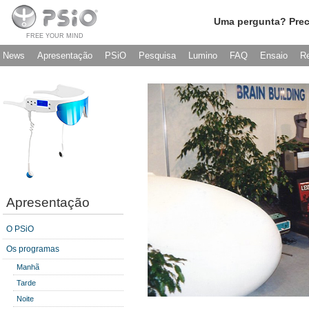
Uma pergunta? Prec
FREE YOUR MIND
News
Apresentação
PSiO
Pesquisa
Lumino
FAQ
Ensaio
R
Apresentação
O PSiO
Os programas
Manhã
Tarde
Noite