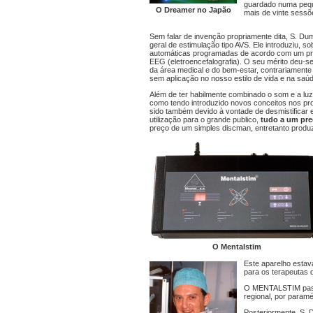
guardado numa pequ
O Dreamer no Japão
mais de vinte sessõ
Sem falar de invenção propriamente dita, S. D
geral de estimulação tipo AVS. Ele introduziu, s
automáticas programadas de acordo com um proto
EEG (eletroencefalografia). O seu mérito deu-s
da área medical e do bem-estar, contrariamente
sem aplicação no nosso estilo de vida e na saú
Além de ter habilmente combinado o som e a luz
como tendo introduzido novos conceitos nos pro
sido também devido à vontade de desmistificar e
utilização para o grande publico,
tudo a um pre
preço de um simples discman, entretanto produ
O Mentalstim
Este aparelho esta
para os terapeutas 
O MENTALSTIM passou
regional, por paraméd
Posteriormente, S.