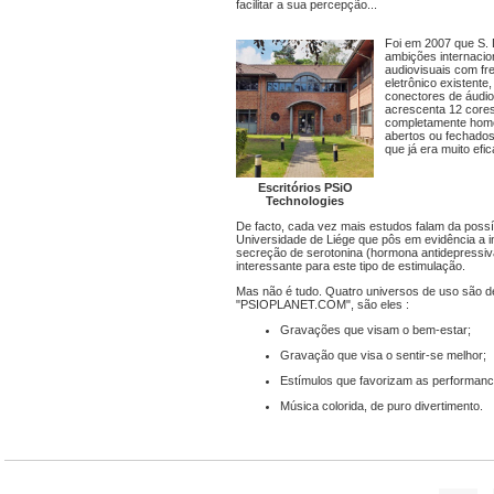
facilitar a sua percepção...
Foi em 2007 que S.
ambições internacio
audiovisuais com fre
eletrônico existente
conectores de áudio
acrescenta 12 cores
completamente homog
abertos ou fechados
que já era muito ef
Escritórios PSiO
Technologies
De facto, cada vez mais estudos falam da possí
Universidade de Liége que pôs em evidência a i
secreção de serotonina (hormona antidepressiva
interessante para este tipo de estimulação.
Mas não é tudo. Quatro universos de uso são d
"PSIOPLANET.COM", são eles :
Gravações que visam o bem-estar;
Gravação que visa o sentir-se melhor;
Estímulos que favorizam as performanc
Música colorida, de puro divertimento.