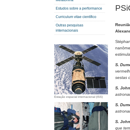
Melatonina
PSi
Estudos sobre a performance
Curriculum vitae científico
Reuniã
Outras pesquisas
internacionais
Alexand
Stéphan
nanômet
estimula
S. Du
vermelh
sestas 
S. Joh
astrona
Estação espacial internacional (ISS)
S. Du
astronau
S. Joh
que tem