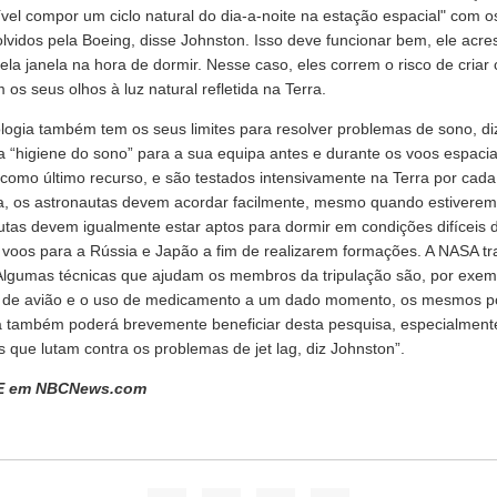
ível compor um ciclo natural do dia-a-noite na estação espacial" com os
lvidos pela Boeing, disse Johnston. Isso deve funcionar bem, ele acr
ela janela na hora de dormir. Nesse caso, eles correm o risco de criar 
os seus olhos à luz natural refletida na Terra.
ologia também tem os seus limites para resolver problemas de sono, d
 “higiene do sono” para a sua equipa antes e durante os voos espac
como último recurso, e são testados intensivamente na Terra por ca
a, os astronautas devem acordar facilmente, mesmo quando estiverem
utas devem igualmente estar aptos para dormir em condições difíceis 
 voos para a Rússia e Japão a fim de realizarem formações. A NASA tr
. Algumas técnicas que ajudam os membros da tripulação são, por exem
 de avião e o uso de medicamento a um dado momento, os mesmos po
a também poderá brevemente beneficiar desta pesquisa, especialmente
s que lutam contra os problemas de jet lag, diz Johnston”.
E em NBCNews.com