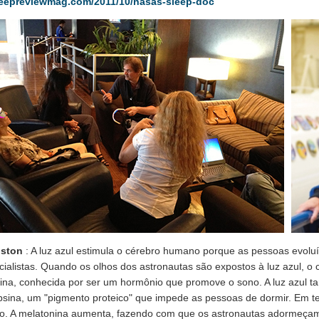
eepreviewmag.com/2011/10/nasas-sleep-doc
nston
: A luz azul estimula o cérebro humano porque as pessoas evolu
cialistas. Quando os olhos dos astronautas são expostos à luz azul, 
ina, conhecida por ser um hormônio que promove o sono. A luz azul
sina, um "pigmento proteico" que impede as pessoas de dormir. Em te
o. A melatonina aumenta, fazendo com que os astronautas adormeçam