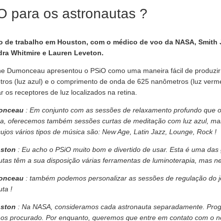
O para os astronautas ?
o de trabalho em Houston, com o médico de voo da NASA, Smith 
ra Whitmire e Lauren Leveton.
e Dumonceau apresentou o PSiO como uma maneira fácil de produzir
ros (luz azul) e o comprimento de onda de 625 nanômetros (luz verme
r os receptores de luz localizados na retina.
monceau
: Em conjunto com as sessões de relaxamento profundo que
a, oferecemos também sessões curtas de meditação com luz azul, ma
cujos vários tipos de música são: New Age, Latin Jazz, Lounge, Rock !
nston
: Eu acho o PSiO muito bom e divertido de usar. Esta é uma das
utas têm a sua disposição várias ferramentas de luminoterapia, mas
monceau
: também podemos personalizar as sessões de regulação do je
ta !
nston
: Na NASA, consideramos cada astronauta separadamente. Progr
os procurado. Por enquanto, queremos que entre em contato com o no