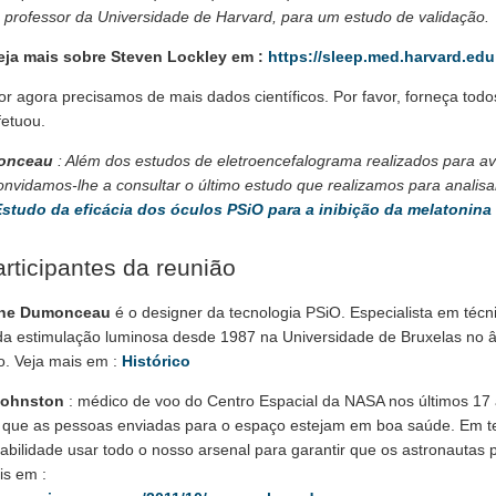
, professor da Universidade de Harvard, para um estudo de validação.
eja mais sobre Steven Lockley em :
https://sleep.med.harvard.edu
or agora precisamos de mais dados científicos. Por favor, forneça tod
fetuou.
monceau
: Além dos estudos de eletroencefalograma realizados para ava
onvidamos-lhe a consultar o último estudo que realizamos para analisa
Estudo da eficácia dos óculos PSiO para a inibição da melatonina
rticipantes da reunião
ne Dumonceau
é o designer da tecnologia PSiO. Especialista em técn
 da estimulação luminosa desde 1987 na Universidade de Bruxelas no 
o. Veja mais em :
Histórico
Johnston
: médico de voo do Centro Espacial da NASA nos últimos 17 
r que as pessoas enviadas para o espaço estejam em boa saúde. Em t
abilidade usar todo o nosso arsenal para garantir que os astronautas 
is em :