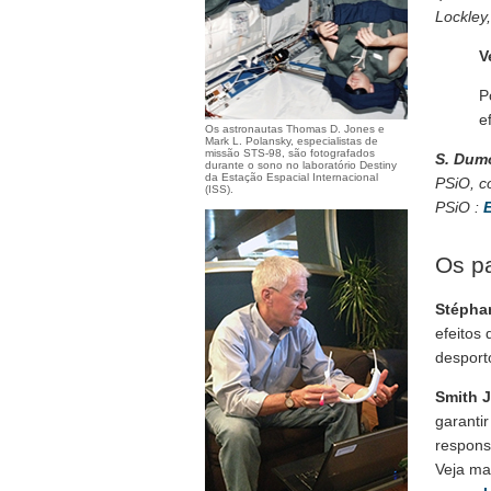
Lockley
V
P
e
Os astronautas Thomas D. Jones e
Mark L. Polansky, especialistas de
missão STS-98, são fotografados
S. Du
durante o sono no laboratório Destiny
da Estação Espacial Internacional
PSiO, c
(ISS).
PSiO :
Os pa
Stépha
efeitos
desport
Smith 
garanti
respons
Veja ma