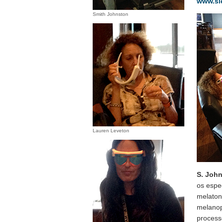
www.sl
Smith Johnston
Lauren Leveton
S. Joh
os espe
melaton
melanop
process