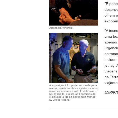
"É poss
desenvo
olhem p
exporem 
Alexandra Whitmire
“A tecn
uma boa
apenas 
urgênci
astrona
incluem
jet lag
viagens
na Terr
viajante
A exposição à luz pode ser usada para
ajudar os astronautas a ajustar os seus
ritmos circadianos. Smith L. Johnston,
ESPAC
MD (à direita) explica os benefícios da
exposição à luz ao astronauta Michael
E. Lopez-Alegria.