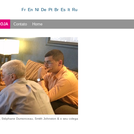
Fr
En
Nl
De
Pt
Br
Es
It
Ru
LOJA
Contato
Home
re, Stéphane Dumonceau, Smith Johnston & o seu colega