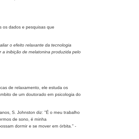
os os dados e pesquisas que
liar o efeito relaxante da tecnologia
r a inibição de melatonina produzida pelo
icas de relaxamento, ele estuda os
âmbito de um doutorado em psicologia do
anos, S. Johnston diz: "É o meu trabalho
ermos de sono, é minha
possam dormir e se mover em órbita." -