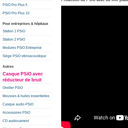
PSiO Pro Plus 5
PSiO Pro Plus 10
Pour entreprises & hôpitaux
Station 1 PSiO
Station 2 PSiO
Modules PSiO Entreprise
Siège PSiO vibroacoustique
Autres
Casque PSiO avec
réducteur de bruit
Oreiller PSiO
Mousses & huiles essentielles
Casque audio PSiO
Accessoires PSiO
CD audiocament