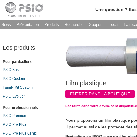
Une question ? Bes
VOUS LIBERE L’ESPRIT
News
Présentation
Produits
Recherche
Support
Essai
La rec
Les produits
Pour particuliers
PSiO Basic
PSiO Custom
Film plastique
Family Kit Custom
ENTRER DANS LA BOUTIQUE
PSiO Evolutif
Les tarifs dans votre devise sont disponible
Pour professionnels
PSiO Premium
Nous proposons un film plastique pou
PSiO Pro Plus
Il permet aussi de les protéger des t
PSiO Pro Plus Clinic
Protection du PSiO avec du film plas