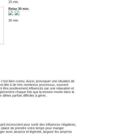
15 min.
Relax 30 min.
30 min.
c'est bien connu. Aussi, provoquer une situation de
s est liée à de très nombreux processus, souvent
ent être positivement influencés par une relaxation et
egistrement chaque fois que la tension monte dans la
diètes parfois difficiles à gérer.
rit inconscient pour sortir des influences négatives,
e plaisir de prendre votre temps pour manger
bouger avec aisance et légèreté, larguez les amarres