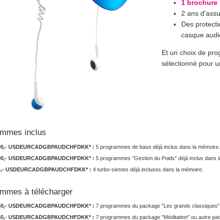
1 brochure 
2 ans d'as
Des protecti
casque audi
Et un choix de pr
sélectionné pour un
ammes inclus
00,-
USD
EUR
CAD
GBP
AUD
CHF
DKK
* :
5 programmes de base déjà inclus dans la mémoire.
00,-
USD
EUR
CAD
GBP
AUD
CHF
DKK
* :
5 programmes "Gestion du Poids" déjà inclus dans 
,-
USD
EUR
CAD
GBP
AUD
CHF
DKK
* :
4 turbo-siestes déjà incluses dans la mémoire.
mmes à télécharger
40,-
USD
EUR
CAD
GBP
AUD
CHF
DKK
* :
7 programmes du package "Les grands classiques" 
40,-
USD
EUR
CAD
GBP
AUD
CHF
DKK
* :
7 programmes du package "Méditation" ou autre pa