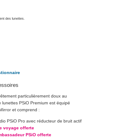
ment des lunettes.
tionnaire
essoires
vêtement particulièrement doux au
de lunettes PSiO Premium est équipé
 Mirror et comprend :
io PSiO Pro avec réducteur de bruit actif
e voyage offerte
mbassadeur PSiO offerte