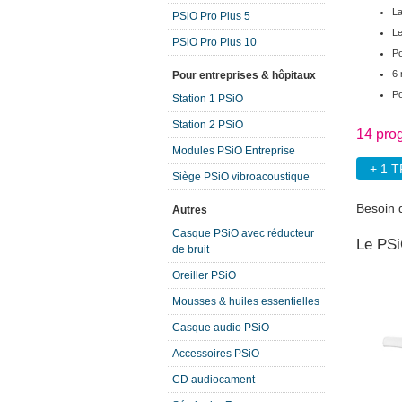
La
PSiO Pro Plus 5
Le
PSiO Pro Plus 10
Po
6 
Pour entreprises & hôpitaux
Po
Station 1 PSiO
Station 2 PSiO
14 pro
Modules PSiO Entreprise
+ 1 
Siège PSiO vibroacoustique
Besoin 
Autres
Casque PSiO avec réducteur
Le PSi
de bruit
Oreiller PSiO
Mousses & huiles essentielles
Casque audio PSiO
Accessoires PSiO
CD audiocament