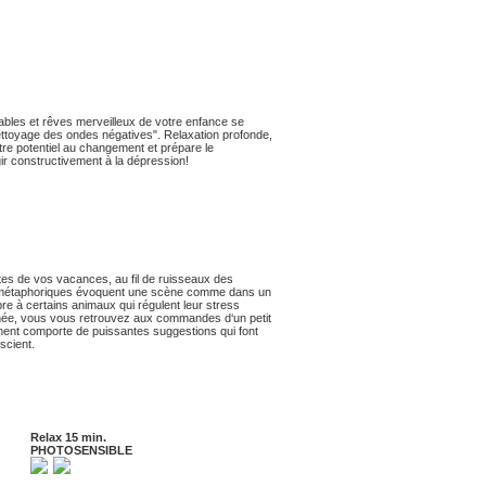
ables et rêves merveilleux de votre enfance se
ettoyage des ondes négatives". Relaxation profonde,
tre potentiel au changement et prépare le
ir constructivement à la dépression!
tes de vos vacances, au fil de ruisseaux des
oires métaphoriques évoquent une scène comme dans un
propre à certains animaux qui régulent leur stress
inée, vous vous retrouvez aux commandes d‘un petit
ment comporte de puissantes suggestions qui font
scient.
Relax 15 min.
PHOTOSENSIBLE