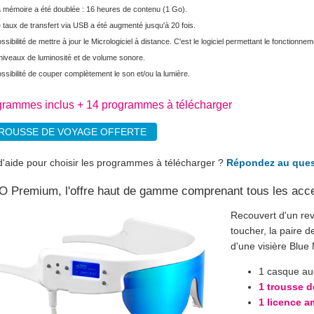
 mémoire a été doublée : 16 heures de contenu (1 Go).
 taux de transfert via USB a été augmenté jusqu'à 20 fois.
ssibilité de mettre à jour le Micrologiciel à distance. C'est le logiciel permettant le fonctionne
niveaux de luminosité et de volume sonore.
ssibilité de couper complètement le son et/ou la lumière.
grammes inclus + 14 programmes à télécharger
TROUSSE DE VOYAGE OFFERTE
d'aide pour choisir les programmes à télécharger ?
Répondez au ques
O Premium, l'offre haut de gamme comprenant tous les acc
Recouvert d'un re
toucher, la paire 
d'une visière Blue
1 casque aud
1 trousse d
1 licence a