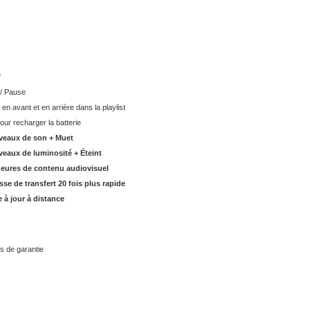
s
 / Pause
r en avant et en arrière dans la playlist
our recharger la batterie
iveaux de son + Muet
veaux de luminosité + Éteint
heures de contenu audiovisuel
sse de transfert
20 fois plus rapide
 à jour à distance
s de garantie