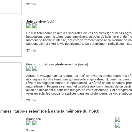
32 min.
Joie de vivre
(soir)
Un ruisseau coule et lave les impuretés de vos souvenirs; souvenirs agré
bousculent; deux histoires vous emmènent au pays de la lumière et du "n
moment de bonheur intense, cet enregistrement favorise l'ouverture de vo
subconscient à vivre la vie positivement. Un complément radical pour réag
37 min.
Gestion du stress photosensible
(matin)
Après un voyage dans la nature, par-delà les rivages enchanteurs des cô
montagnes où filtre l‘eau pure qui ruisselle et qui rafraîchit, deux hist
rêve et l‘intelligence intuitive, la spontanéité, la sûreté de soi, le naturel 
naturellement. Progressivement, tel un pilote aux commandes de sa dest
avion se déplaçant autour des nuages de votre existence. Cet enregistre
voler en éclat les soucis cristallisés dans les profondeurs de votre subcon
29 min.
ammes "turbo-siestes" (déjà dans la mémoire du PSiO)
Seashore
9 min.