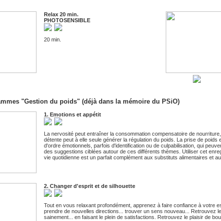
Relax 20 min.
PHOTOSENSIBLE
20 min.
ammes "Gestion du poids" (déjà dans la mémoire du PSiO)
1. Emotions et appétit
La nervosité peut entraîner la consommation compensatoire de nourriture, 
détente peut à elle seule générer la régulation du poids. La prise de poid
d'ordre émotionnels, parfois d'identification ou de culpabilisation, qui peuv
des suggestions ciblées autour de ces différents thèmes. Utiliser cet enr
vie quotidienne est un parfait complément aux substituts alimentaires et aux 
2. Changer d'esprit et de silhouette
Tout en vous relaxant profondément, apprenez à faire confiance à votre esp
prendre de nouvelles directions... trouver un sens nouveau... Retrouvez l
sainement... en faisant le plein de satisfactions. Retrouvez le plaisir de 