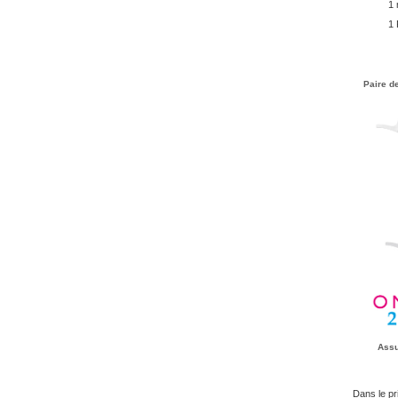
1 
1
Paire d
Ass
Dans le pri