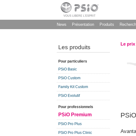
VOUS LIBERE L’ESPRIT
News
Présentation
Produits
Recherc
Le prix
Les produits
Pour particuliers
PSiO Basic
PSiO Custom
Family Kit Custom
PSiO Evolutif
Pour professionnels
PSiO 
PSiO Premium
PSiO Pro Plus
Avanta
PSiO Pro Plus Clinic