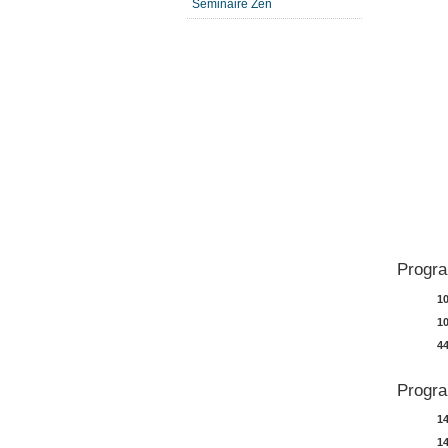
Séminaire Zen
Progr
1
1
44
Progra
1
1