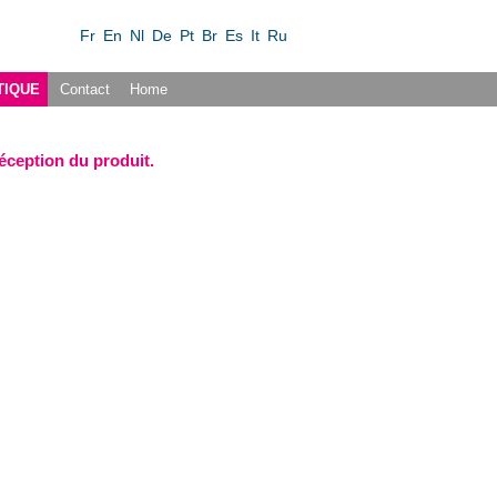
Fr
En
Nl
De
Pt
Br
Es
It
Ru
TIQUE
Contact
Home
réception du produit.