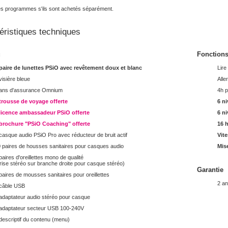
es programmes s'ils sont achetés séparément.
éristiques techniques
u
Fonction
paire de lunettes PSiO avec revêtement doux et blanc
Lire
visière bleue
Alle
 ans d'assurance Omnium
4h p
trousse de voyage offerte
6 n
licence ambassadeur PSiO offerte
6 ni
 brochure "PSiO Coaching" offerte
16 
casque audio PSiO Pro avec réducteur de bruit actif
Vite
 paires de housses sanitaires pour casques audio
Mise
paires d'oreillettes mono de qualité
rise stéréo sur branche droite pour casque stéréo)
Garantie
paires de mousses sanitaires pour oreillettes
2 an
câble USB
adaptateur audio stéréo pour casque
adaptateur secteur USB 100-240V
descriptif du contenu (menu)