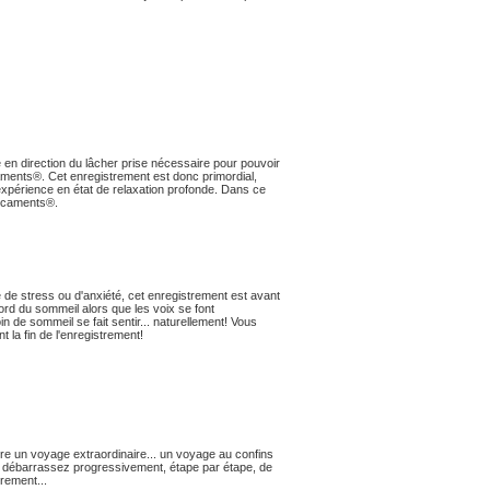
en direction du lâcher prise nécessaire pour pouvoir
aments®. Cet enregistrement est donc primordial,
xpérience en état de relaxation profonde. Dans ce
iocaments®.
de stress ou d'anxiété, cet enregistrement est avant
rd du sommeil alors que les voix se font
n de sommeil se fait sentir... naturellement! Vous
la fin de l'enregistrement!
re un voyage extraordinaire... un voyage au confins
ous débarrassez progressivement, étape par étape, de
rement...