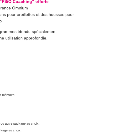
"PSiO Coaching" offerte
surance Omnium
ons pour oreillettes et des housses pour
o
ogrammes étendu spécialement
e utilisation approfondie.
la mémoire.
ou autre package au choix.
ckage au choix.