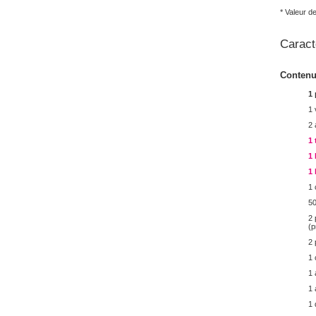
* Valeur d
Caract
Conten
1 
1 
2
1 
1 
1
1 
50
2 
(p
2 
1 
1 
1 
1 