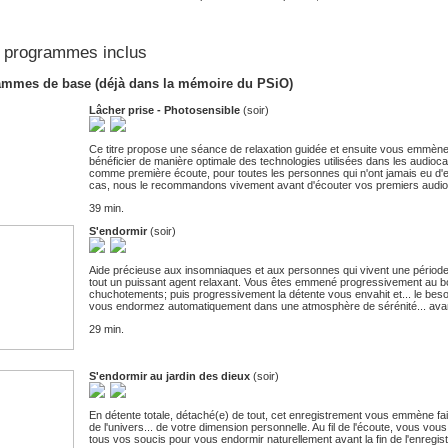
 programmes inclus
ammes de base (déjà dans la mémoire du PSiO)
Lâcher prise - Photosensible
(soir)
Ce titre propose une séance de relaxation guidée et ensuite vous emmène 
bénéficier de manière optimale des technologies utilisées dans les audioc
comme première écoute, pour toutes les personnes qui n'ont jamais eu d'e
cas, nous le recommandons vivement avant d'écouter vos premiers aud
39 min.
S'endormir
(soir)
Aide précieuse aux insomniaques et aux personnes qui vivent une période 
tout un puissant agent relaxant. Vous êtes emmené progressivement au bo
chuchotements; puis progressivement la détente vous envahit et... le besoi
vous endormez automatiquement dans une atmosphère de sérénité... avant 
29 min.
S'endormir au jardin des dieux
(soir)
En détente totale, détaché(e) de tout, cet enregistrement vous emmène fai
de l'univers... de votre dimension personnelle. Au fil de l'écoute, vous v
tous vos soucis pour vous endormir naturellement avant la fin de l'enregist