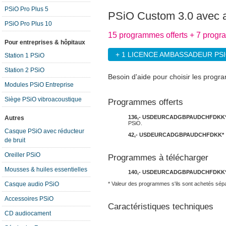
PSiO Pro Plus 5
PSiO Custom 3.0 avec 
PSiO Pro Plus 10
15 programmes offerts + 7 progr
Pour entreprises & hôpitaux
+ 1 LICENCE AMBASSADEUR PS
Station 1 PSiO
Station 2 PSiO
Besoin d'aide pour choisir les prog
Modules PSiO Entreprise
Siège PSiO vibroacoustique
Programmes offerts
136,-
USD
EUR
CAD
GBP
AUD
CHF
DKK
Autres
PSiO.
Casque PSiO avec réducteur
42,-
USD
EUR
CAD
GBP
AUD
CHF
DKK
*
de bruit
Oreiller PSiO
Programmes à télécharger
Mousses & huiles essentielles
140,-
USD
EUR
CAD
GBP
AUD
CHF
DKK
Casque audio PSiO
* Valeur des programmes s'ils sont achetés sép
Accessoires PSiO
Caractéristiques techniques
CD audiocament