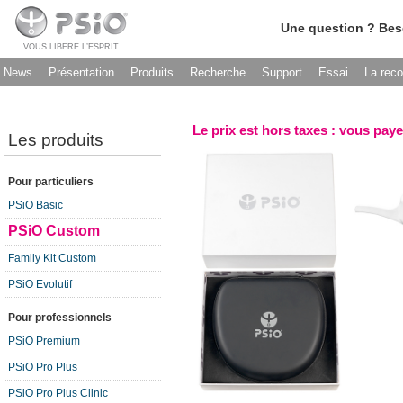
Une question ? Bes
VOUS LIBERE L’ESPRIT
News
Présentation
Produits
Recherche
Support
Essai
La rec
Le prix est hors taxes : vous paye
Les produits
Pour particuliers
PSiO Basic
PSiO Custom
Family Kit Custom
PSiO Evolutif
Pour professionnels
PSiO Premium
PSiO Pro Plus
PSiO Pro Plus Clinic