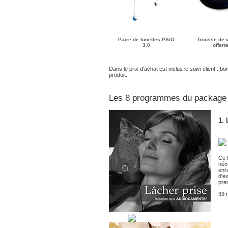
Paire de lunettes PSiO
Trousse de 
3.0
offert
Dans le prix d'achat est inclus le suivi client : b
produit.
Les 8 programmes du package 
1. 
Ce 
néc
enr
d'e
pre
39 