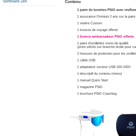
Séminaire Zen
Contenu
1 paire de lunettes PSiO avec revête
1 assurance Omnium 2 ans sur la paire 
1 visière Custom
1 trousse de voyage offerte
1 licence ambassadeur PSiO offerte
1 paire d'oreillettes mono de qualité
(prise stéréo sur branche droite pour c
2 housses de protection pour les oreillet
1 câble USB
1 adaptateur secteur USB 100-240V
1 descriptif du contenu (menu)
1 manuel Quick Start
1 magazine PSiO
1 brochure PSiO Coaching