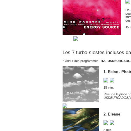
De 
pou
stim
dés
15 
Les 7 turbo-siestes incluses d
* Valeur des programmes :
42,-
USD
EUR
CAD
G
1. Relax - Phot
15 min.
Valeur à la pièce : 6
USD
EUR
CAD
GBP
2. Eleane
8 min.