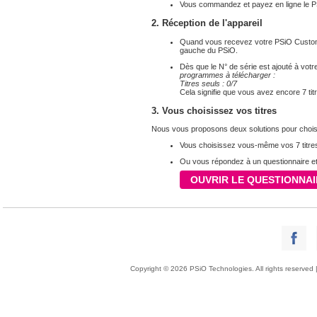
Vous commandez et payez en ligne le 
2. Réception de l'appareil
Quand vous recevez votre PSiO Custom, 
gauche du PSiO.
Dès que le N° de série est ajouté à vot
programmes à télécharger :
Titres seuls : 0/
7
Cela signifie que vous avez encore
7
tit
3. Vous choisissez vos titres
Nous vous proposons deux solutions pour choi
Vous choisissez vous-même vos
7
titr
Ou vous répondez à un questionnaire et
OUVRIR LE QUESTIONNAI
Copyright © 2026 PSiO Technologies. All rights reserved 