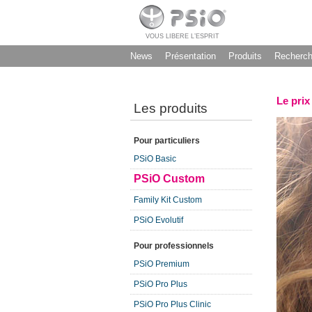
VOUS LIBERE L’ESPRIT
News
Présentation
Produits
Recherc
Le prix
Les produits
Pour particuliers
PSiO Basic
PSiO Custom
Family Kit Custom
PSiO Evolutif
Pour professionnels
PSiO Premium
PSiO Pro Plus
PSiO Pro Plus Clinic