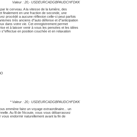
Valeur : 20,-
USD
EUR
CAD
GBP
AUD
CHF
DKK
 par le cerveau. A la vitesse de la lumière, des
et finalement en une fraction de seconde, une
ez procédé a aucune réflexion celle-ci peut parfois
nismes très anciens d''auto défense et d''anticipation
eux dans votre vie. Cet enregistrement permet
prise et à laisser venir à vous les pensées et les idées
s''effectue en position couchée et en relaxation
iO
* Valeur : 20,-
USD
EUR
CAD
GBP
AUD
CHF
DKK
vous emmène faire un voyage extraordinaire... un
nelle. Au fil de l'écoute, vous vous débarrassez
 vous endormir naturellement avant la fin de