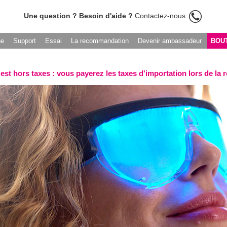
Une question ? Besoin d'aide ?
Contactez-nous
he
Support
Essai
La recommandation
Devenir ambassadeur
BOU
 est hors taxes : vous payerez les taxes d'importation lors de la 