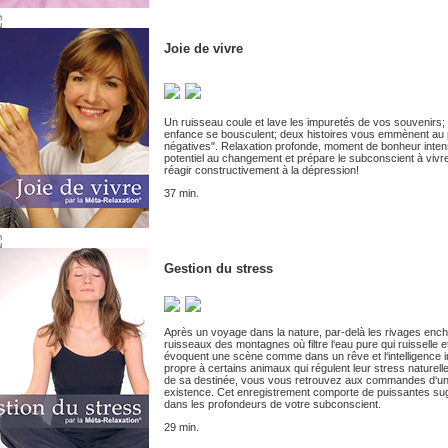
Joie de vivre
Un ruisseau coule et lave les impuretés de vos souvenirs;
enfance se bousculent; deux histoires vous emmènent au p
négatives". Relaxation profonde, moment de bonheur intens
potentiel au changement et prépare le subconscient à vivr
réagir constructivement à la dépression!
37 min.
Gestion du stress
Après un voyage dans la nature, par-delà les rivages ench
ruisseaux des montagnes où filtre l‘eau pure qui ruisselle e
évoquent une scène comme dans un rêve et l‘intelligence intu
propre à certains animaux qui régulent leur stress nature
de sa destinée, vous vous retrouvez aux commandes d‘un 
existence. Cet enregistrement comporte de puissantes sugge
dans les profondeurs de votre subconscient.
29 min.