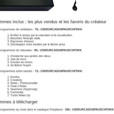
mmes inclus : les plus vendus et les favoris du créateur
programmes de méditation -
70,-
USD
EUR
CAD
GBP
AUD
CHF
DKK
1. Arrêter le temps par la relaxation et la visualisation
2. Absorbez l'énergie vitale
3. Rayonnez d'amour
4. Développez votre intuition par le lâcher prise
programmes de relaxation -
80,-
USD
EUR
CAD
GBP
AUD
CHF
DKK
1. S'endormir aux jardins des dieux
2. Joie de vivre
3. Gestion du stress
4. Se libérer l'esprit
programmes turbo-siestes -
73,-
USD
EUR
CAD
GBP
AUD
CHF
DKK
1. Eureka
2. Creativity
3. Relax - Photosensible
4. Float 2 Relax
5. Seashore (Hypernap)
6. Carmenita
7. Turbo Wake Up
mmes à télécharger
programmes au choix dans le catalogue Psioplanet -
180,-
USD
EUR
CAD
GBP
AUD
CHF
DKK