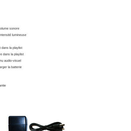
volume sonore
intensité lumineuse
 dans la playlist
re dans la playlist
nu audio-visuel
rger la batterie
antie