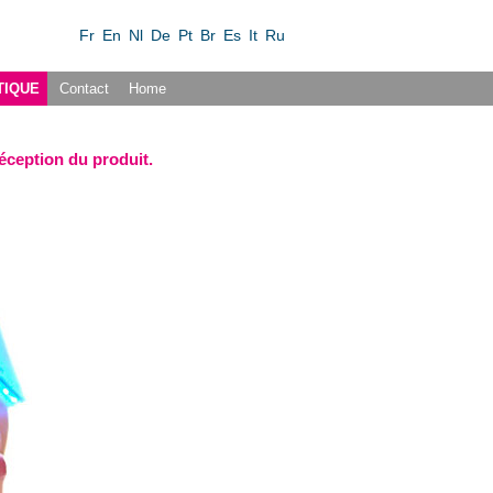
Fr
En
Nl
De
Pt
Br
Es
It
Ru
TIQUE
Contact
Home
réception du produit.