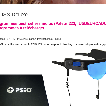
 ISS Deluxe
grammes best-sellers inclus (Valeur 223,-
USD
EUR
CAD
rogrammes à télécharger
imitée PSiO ISS ("Station Spatiale Internationale") noire.
 : veuillez noter que le PSiO ISS est un appareil plus large et donc adapté à des typ