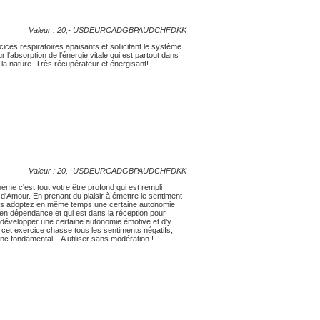
Valeur : 20,-
USD
EUR
CAD
GBP
AUD
CHF
DKK
es respiratoires apaisants et sollicitant le système
'absorption de l'énergie vitale qui est partout dans
 la nature. Très récupérateur et énergisant!
Valeur : 20,-
USD
EUR
CAD
GBP
AUD
CHF
DKK
ème c'est tout votre être profond qui est rempli
 d'Amour. En prenant du plaisir à émettre le sentiment
us adoptez en même temps une certaine autonomie
nt en dépendance et qui est dans la réception pour
développer une certaine autonomie émotive et d'y
 cet exercice chasse tous les sentiments négatifs,
nc fondamental... A utiliser sans modération !