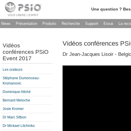
Une question ? Bes
VOUS LIBERE L’ESPRIT
News
Présentation
Produits
Recherche
Support
Essai
La rec
Vidéos conférences PS
Vidéos
conférences PSiO
Dr Jean-Jacques Lisoir - Belgi
Event 2017
Les orateurs
Stéphane Dumonceau-
Krsmanovic
Dominique Altché
Bernard Meloche
Josie Kromer
Dr Marc Sitbon
Dr Mickael Litchinko