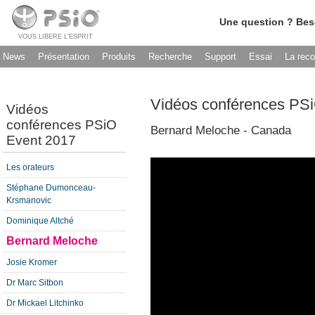
Une question ? Bes
VOUS LIBERE L’ESPRIT
News
Présentation
Produits
Recherche
Support
Essai
La rec
Vidéos conférences PS
Vidéos
conférences PSiO
Bernard Meloche - Canada
Event 2017
Les orateurs
Stéphane Dumonceau-
Krsmanovic
Dominique Altché
Bernard Meloche
Josie Kromer
Dr Marc Sitbon
Dr Mickael Litchinko