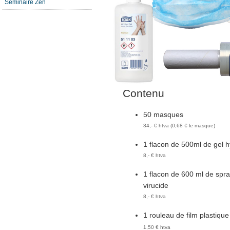
Séminaire Zen
Contenu
50 masques
34,- € htva (0,68 € le masque)
1 flacon de 500ml de gel h
8,- € htva
1 flacon de 600 ml de spra
virucide
8,- € htva
1 rouleau de film plastique
1,50 € htva