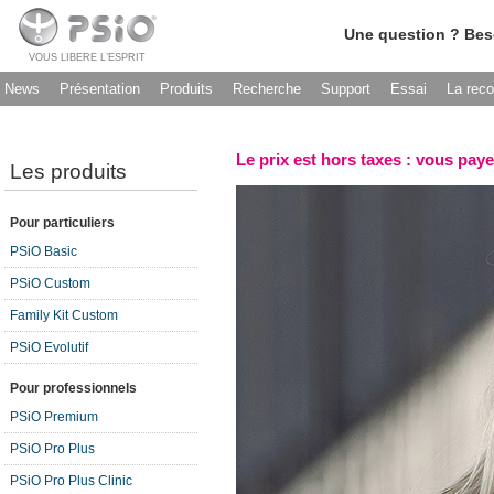
Une question ? Bes
VOUS LIBERE L’ESPRIT
News
Présentation
Produits
Recherche
Support
Essai
La rec
Le prix est hors taxes : vous paye
Les produits
Pour particuliers
PSiO Basic
PSiO Custom
Family Kit Custom
PSiO Evolutif
Pour professionnels
PSiO Premium
PSiO Pro Plus
PSiO Pro Plus Clinic