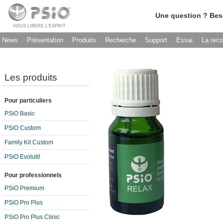
Une question ? Bes
VOUS LIBERE L’ESPRIT
News
Présentation
Produits
Recherche
Support
Essai
La rec
Les produits
Pour particuliers
PSiO Basic
PSiO Custom
Family Kit Custom
PSiO Evolutif
Pour professionnels
PSiO Premium
PSiO Pro Plus
PSiO Pro Plus Clinic