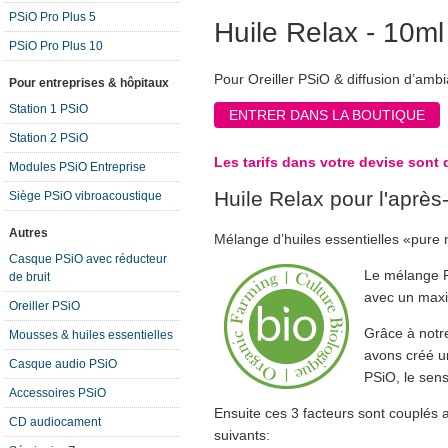
PSiO Pro Plus 5
Huile Relax - 10ml
PSiO Pro Plus 10
Pour Oreiller PSiO & diffusion d’ambi
Pour entreprises & hôpitaux
Station 1 PSiO
ENTRER DANS LA BOUTIQUE
Station 2 PSiO
Les tarifs dans votre devise sont
Modules PSiO Entreprise
Huile Relax pour l'après
Siège PSiO vibroacoustique
Autres
Mélange d’huiles essentielles «pure 
Casque PSiO avec réducteur
Le mélange R
de bruit
avec un maxi
Oreiller PSiO
Grâce à notr
Mousses & huiles essentielles
avons créé u
Casque audio PSiO
PSiO, le sens
Accessoires PSiO
Ensuite ces 3 facteurs sont couplé
CD audiocament
suivants: