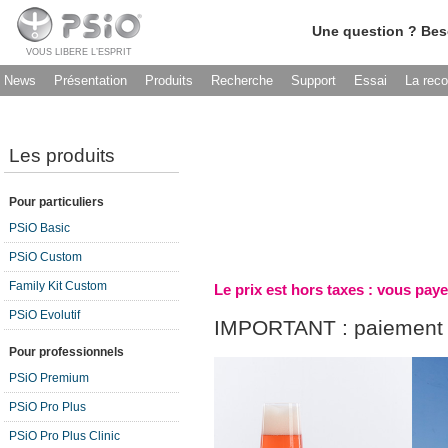
Une question ? Bes
VOUS LIBERE L’ESPRIT
News
Présentation
Produits
Recherche
Support
Essai
La rec
Les produits
Pour particuliers
PSiO Basic
PSiO Custom
Family Kit Custom
Le prix est hors taxes : vous paye
PSiO Evolutif
IMPORTANT : paiement 
Pour professionnels
PSiO Premium
PSiO Pro Plus
PSiO Pro Plus Clinic