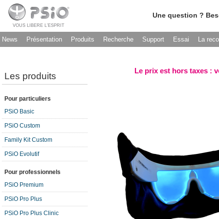
Une question ? Bes
VOUS LIBERE L’ESPRIT
News
Présentation
Produits
Recherche
Support
Essai
La rec
Le prix est hors taxes : 
Les produits
Pour particuliers
PSiO Basic
PSiO Custom
Family Kit Custom
PSiO Evolutif
Pour professionnels
PSiO Premium
PSiO Pro Plus
PSiO Pro Plus Clinic