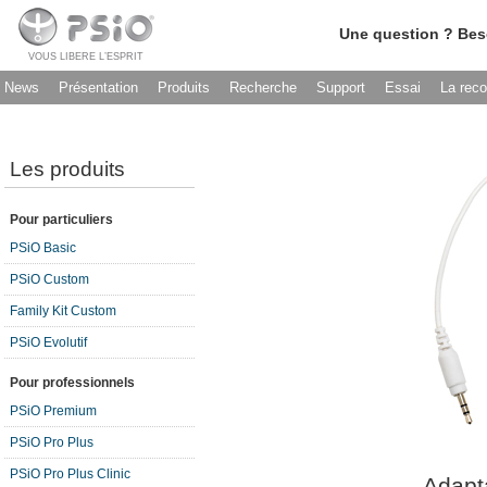
Une question ? Bes
VOUS LIBERE L’ESPRIT
News
Présentation
Produits
Recherche
Support
Essai
La rec
Les produits
Pour particuliers
PSiO Basic
PSiO Custom
Family Kit Custom
PSiO Evolutif
Pour professionnels
PSiO Premium
PSiO Pro Plus
PSiO Pro Plus Clinic
Adapt