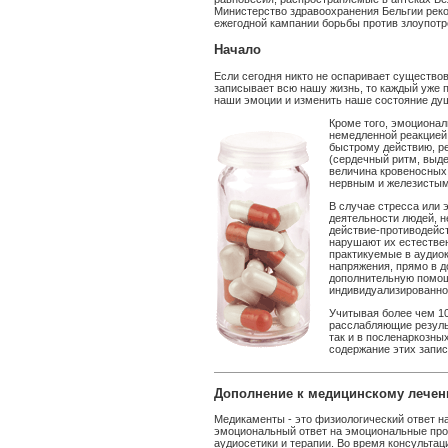
Министерство здравоохранения Бельгии реко
ежегодной кампании борьбы против злоупот
Начало
Если сегодня никто не оспаривает существов
записывает всю нашу жизнь, то каждый уже п
наши эмоции и изменить наше состояние ду
Кроме того, эмоционал
немедленной реакцией 
быстрому действию, р
(сердечный ритм, выде
величина кровеносных с
нервным и железистым
В случае стресса или 
деятельности людей, н
действие-противодейст
нарушают их естестве
практикуемые в аудио
напряжения, прямо в 
дополнительную помощ
индивидуализированно
Учитывая более чем 10
расслабляющие результ
так и в посленаркозны
содержание этих запи
Дополнение к медицинскому лече
Медикаменты - это физиологический ответ н
эмоциональный ответ на эмоциональные про
аудиосетики и терапии. Во время консультац