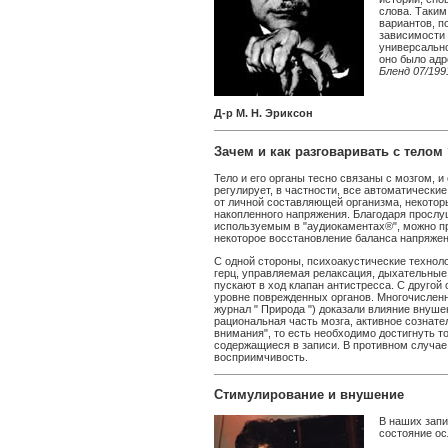
слова. Таким
вариантов, п
зависимости 
универсально
оно было адр
Бленд 07/199
Д-р M. H. Эриксон
Зачем и как разговаривать с телом
Тело и его органы тесно связаны с мозгом, 
регулирует, в частности, все автоматически
от личной составляющей организма, некото
накопленного напряжения. Благодаря просл
используемым в "аудиокаментах®", можно пр
некоторое восстановление баланса напряжени
С одной стороны, психоакустические техноло
герц, управляемая релаксация, дыхательные
пускают в ход клапан антистресса. С друго
уровне поврежденных органов. Многочислен
журнал " Природа ") доказали влияние внуше
рациональная часть мозга, активное сознате
внимания", то есть необходимо достигнуть т
содержащиеся в записи. В противном случае
восприимчивость.
Стимулирование и внушение
В наших запи
состояние ос