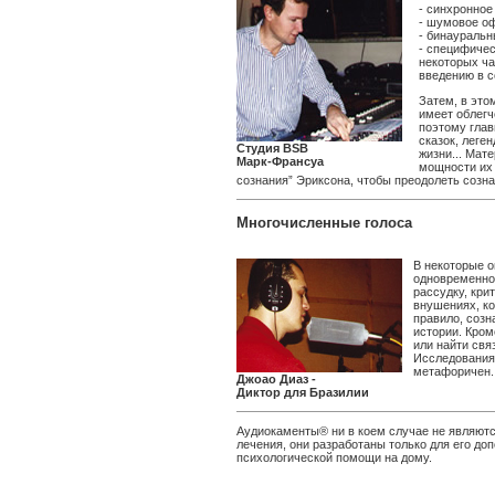
- синхронное
- шумовое о
- бинауральн
- специфичес
некоторых ча
введению в с
Затем, в это
имеет облег
поэтому глав
сказок, леге
Студия BSB
жизни... Мат
Марк-Франсуа
мощности их 
сознания” Эриксона, чтобы преодолеть соз
Многочисленные голоса
В некоторые о
одновременно
рассудку, кри
внушениях, ко
правило, созн
истории. Кром
или найти свя
Исследования 
метафоричен.
Джоао Диаз -
Диктор для Бразилии
Аудиокаменты® ни в коем случае не являютс
лечения, они разработаны только для его до
психологической помощи на дому.