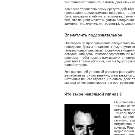
выслушивает пациента, а потом дает ему со
Комплекс терапевтических средств действуе
прописанного аудиокамента продлевает в до
было положено в кабинете терапевта. Таким
том, что пациент может ощущать эмоциональ
заменяет ни лечение, ни терапевта, но допол
Впечатлить подсознательное
Повторяемое прослушивание специально зак
поведение. Доказательством этому служит п
телевизионной рекламы. Косвенное внушение,
сегодняшний день наиболее эффективной ме
ресурсы, чтобы помочь нам изменить поведе
действует таким образом, что вы будете раз
вашей стороны.
Это настоящий условный рефлекс расслабле
вырабатывается постепенно, и вы также смо
источника вашего стресса. На самом деле с
манера их интерпретировать в соответствии
Что такое непрямой гипноз ?
Основываясь 
техника отли
предлагая пр
Эриксон пров
собственном 
своими студе
интуитивно, 
группы. Родн
аудиозаписи 
истории, сно