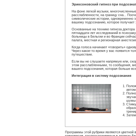
Эриксоновский гипноз при подсозн
На фоне легкой музыки, многочисленные 
расслабленности, на границу сна... Пооч
символические истории, одновременно 
вашему подсознанию, которое получает э
Основанные на технике гипноза доктора
пятнадцати лет исследований в психоак
больницы в Бельгии и во Франции сейчас
палата, местная и регионарная анестезия
Когда голоса начинают «говорить» однов
Через какое-то время у вас появится то
путешествие.
Если вы не слушаете напрямую или, скор
этом расслабленными, то сообщения, ме
вашего подсознания, которая больше все
Интеграция в систему подсознания
Полож
автом
Полно
звуча
шумы,
Стиму
образ
трени
Затем
Программы этой рубрики являются цветной в
равновесия, распространяемые в аптеках Б