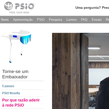
Uma pergunta? Prec
FREE YOUR MIND
News
Apresentação
PSiO
Pesquisa
Lumino
FAQ
Ensaio
R
Torne-se um
Embaixador
5 passos
PSiO filosofia
Por que razão aderir
à rede PSiO