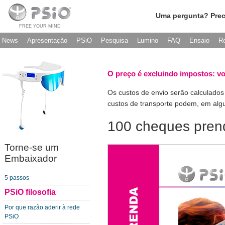
Uma pergunta? Prec
FREE YOUR MIND
News
Apresentação
PSiO
Pesquisa
Lumino
FAQ
Ensaio
R
O preço é excluindo impostos: v
Os custos de envio serão calculados
custos de transporte podem, em algu
100 cheques pren
Torne-se um
Embaixador
5 passos
PSiO filosofia
Por que razão aderir à rede
PSiO