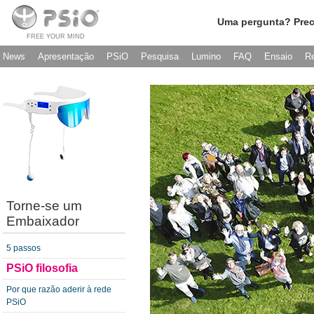
Uma pergunta? Prec
FREE YOUR MIND
News
Apresentação
PSiO
Pesquisa
Lumino
FAQ
Ensaio
R
Torne-se um
Embaixador
5 passos
PSiO filosofia
Por que razão aderir à rede
PSiO