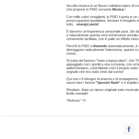
Ascolta musica in un flusso caleidoscopico di co
che propone lo PSiO versione
Musica
!
Con mille colori smaglianti, lo PSiO ti porta in un
preoccupazioni quotidiane, fermare il rimuginìo ed
tutto...
energizzante!
È davvero un'esperienza sensoriale pura. Sin dai
e naturalmente questa vera immersione annulla o
certamente facilitata, con in palio un effetto risto
Perché lo PSiO ti
distende
automaticamente, è ch
distraggono radicalmente l'attenzione, questa si
sonno...
Si tratta del famoso "stato crepuscolare", che 
appoggiato con i gomiti a una scrivania, con un'
addormentarsi, controllando così il proprio stato 
segnale che era stato vinto dal sonno!
Qui non c'è bisogno di arancia o di stratagemmi,
sanno fare i famosi
"riposini flash"
e ti stabili
Risultato: dopo un riposo originale tutto musicale
livello mentale!
"Refresh " !!!