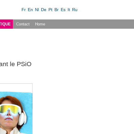
Fr
En
Nl
De
Pt
Br
Es
It
Ru
TIQUE
Contact
Home
ant le PSiO