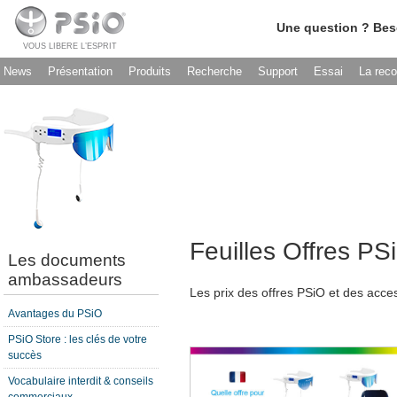
Une question ? Bes
VOUS LIBERE L’ESPRIT
News
Présentation
Produits
Recherche
Support
Essai
La rec
Feuilles Offres PS
Les documents
ambassadeurs
Les prix des offres PSiO et des acces
Avantages du PSiO
PSiO Store : les clés de votre
succès
Vocabulaire interdit & conseils