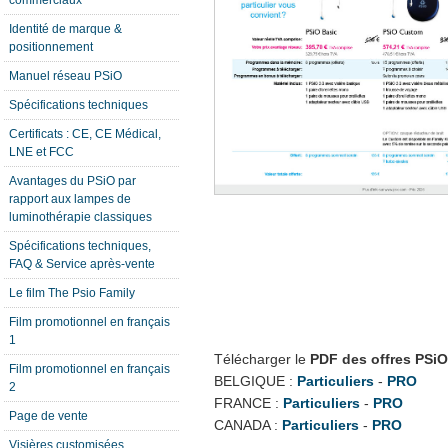
commerciaux
Identité de marque &
positionnement
Manuel réseau PSiO
Spécifications techniques
Certificats : CE, CE Médical,
LNE et FCC
Avantages du PSiO par
rapport aux lampes de
luminothérapie classiques
Spécifications techniques,
FAQ & Service après-vente
Le film The Psio Family
Film promotionnel en français
1
Télécharger le
PDF des offres PSiO
Film promotionnel en français
BELGIQUE :
Particuliers
-
PRO
2
FRANCE :
Particuliers
-
PRO
Page de vente
CANADA :
Particuliers
-
PRO
Visières customisées