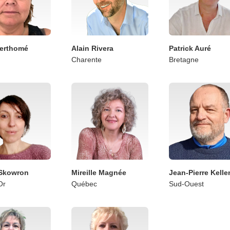
erthomé
Alain Rivera
Patrick Auré
Charente
Bretagne
 Skowron
Mireille Magnée
Jean-Pierre Kelle
Or
Québec
Sud-Ouest