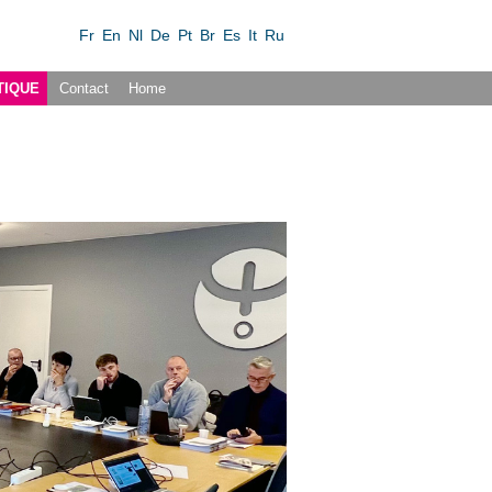
Fr
En
Nl
De
Pt
Br
Es
It
Ru
TIQUE
Contact
Home