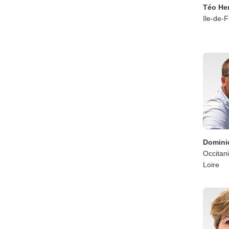
Téo He
Ile-de-
Domini
Occitan
Loire